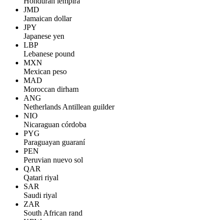
Honduran lempira
JMD
Jamaican dollar
JPY
Japanese yen
LBP
Lebanese pound
MXN
Mexican peso
MAD
Moroccan dirham
ANG
Netherlands Antillean guilder
NIO
Nicaraguan córdoba
PYG
Paraguayan guaraní
PEN
Peruvian nuevo sol
QAR
Qatari riyal
SAR
Saudi riyal
ZAR
South African rand