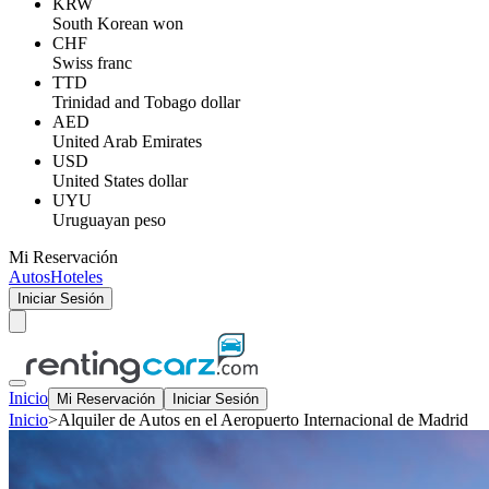
KRW
South Korean won
CHF
Swiss franc
TTD
Trinidad and Tobago dollar
AED
United Arab Emirates
USD
United States dollar
UYU
Uruguayan peso
Mi Reservación
Autos
Hoteles
Iniciar Sesión
Inicio
Mi Reservación
Iniciar Sesión
Inicio
>
Alquiler de Autos en el Aeropuerto Internacional de Madrid