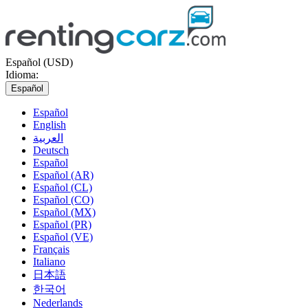
Español (USD)
Idioma:
Español
Español
English
العربية
Deutsch
Español
Español (AR)
Español (CL)
Español (CO)
Español (MX)
Español (PR)
Español (VE)
Français
Italiano
日本語
한국어
Nederlands