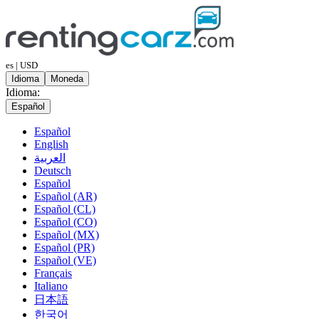
es | USD
Idioma
Moneda
Idioma:
Español
Español
English
العربية
Deutsch
Español
Español (AR)
Español (CL)
Español (CO)
Español (MX)
Español (PR)
Español (VE)
Français
Italiano
日本語
한국어