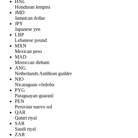
HNL
Honduran lempira
JMD
Jamaican dollar
JPY
Japanese yen
LBP
Lebanese pound
MXN
Mexican peso
MAD
Moroccan dirham
ANG
Netherlands Antillean guilder
NIO
Nicaraguan córdoba
PYG
Paraguayan guaraní
PEN
Peruvian nuevo sol
QAR
Qatari riyal
SAR
Saudi riyal
ZAR