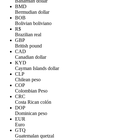
Bahamian dollar
BMD
Bermudian dollar
BOB
Bolivian boliviano
R$
Brazilian real
GBP
British pound
CAD
Canadian dollar
KYD
Cayman Islands dollar
CLP
Chilean peso
COP
Colombian Peso
CRC
Costa Rican colón
DOP
Dominican peso
EUR
Euro
GTQ
Guatemalan quetzal