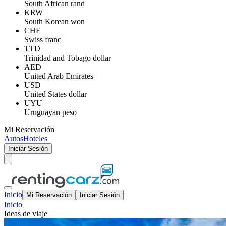
South African rand
KRW
South Korean won
CHF
Swiss franc
TTD
Trinidad and Tobago dollar
AED
United Arab Emirates
USD
United States dollar
UYU
Uruguayan peso
Mi Reservación
Autos
Hoteles
Iniciar Sesión
Inicio
Mi Reservación
Iniciar Sesión
Inicio
Ideas de viaje