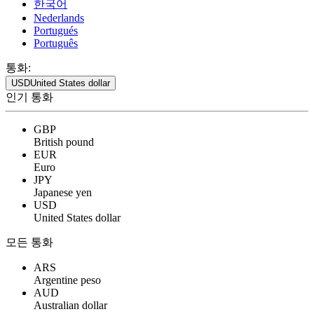
한국어
Nederlands
Portugués
Português
통화:
USD
United States dollar
인기 통화
GBP
British pound
EUR
Euro
JPY
Japanese yen
USD
United States dollar
모든 통화
ARS
Argentine peso
AUD
Australian dollar