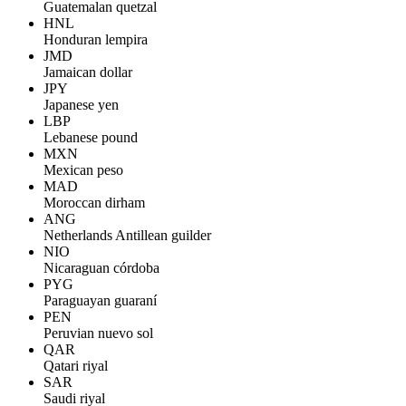
Guatemalan quetzal
HNL
Honduran lempira
JMD
Jamaican dollar
JPY
Japanese yen
LBP
Lebanese pound
MXN
Mexican peso
MAD
Moroccan dirham
ANG
Netherlands Antillean guilder
NIO
Nicaraguan córdoba
PYG
Paraguayan guaraní
PEN
Peruvian nuevo sol
QAR
Qatari riyal
SAR
Saudi riyal