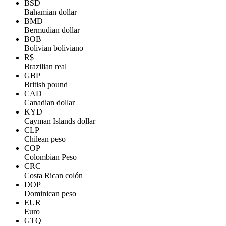
BSD
Bahamian dollar
BMD
Bermudian dollar
BOB
Bolivian boliviano
R$
Brazilian real
GBP
British pound
CAD
Canadian dollar
KYD
Cayman Islands dollar
CLP
Chilean peso
COP
Colombian Peso
CRC
Costa Rican colón
DOP
Dominican peso
EUR
Euro
GTQ