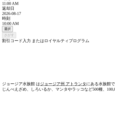
11:00 AM
返却日
2026-08-17
時刻
10:00 AM
選択
さがす
割引コード入力 またはロイヤルティプログラム
ジョージア水族館 は
ジョージア州
アトランタ
にある水族館で
じんべえざめ、しろいるか、マンタやラッコなど500種、100