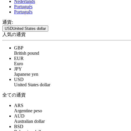
Nederlands
Portugués
Português
通貨:
USD
United States dollar
人気の通貨
GBP
British pound
EUR
Euro
JPY
Japanese yen
USD
United States dollar
全ての通貨
ARS
Argentine peso
AUD
Australian dollar
BSD