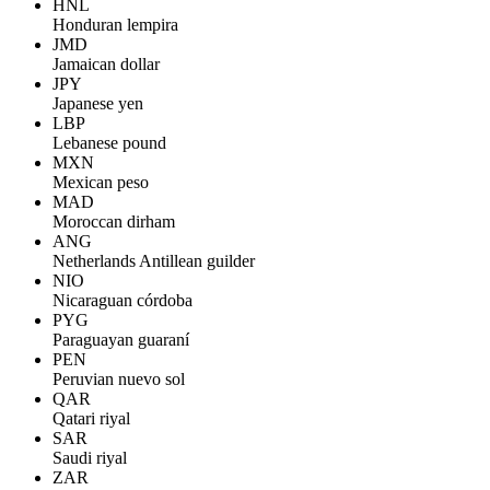
HNL
Honduran lempira
JMD
Jamaican dollar
JPY
Japanese yen
LBP
Lebanese pound
MXN
Mexican peso
MAD
Moroccan dirham
ANG
Netherlands Antillean guilder
NIO
Nicaraguan córdoba
PYG
Paraguayan guaraní
PEN
Peruvian nuevo sol
QAR
Qatari riyal
SAR
Saudi riyal
ZAR