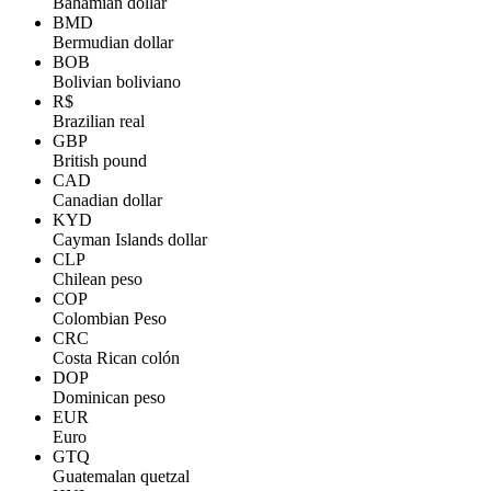
Bahamian dollar
BMD
Bermudian dollar
BOB
Bolivian boliviano
R$
Brazilian real
GBP
British pound
CAD
Canadian dollar
KYD
Cayman Islands dollar
CLP
Chilean peso
COP
Colombian Peso
CRC
Costa Rican colón
DOP
Dominican peso
EUR
Euro
GTQ
Guatemalan quetzal