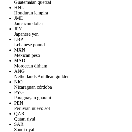
Guatemalan quetzal
HNL
Honduran lempira
JMD
Jamaican dollar
JPY
Japanese yen
LBP
Lebanese pound
MXN
Mexican peso
MAD
Moroccan dirham
ANG
Netherlands Antillean guilder
NIO
Nicaraguan córdoba
PYG
Paraguayan guaraní
PEN
Peruvian nuevo sol
QAR
Qatari riyal
SAR
Saudi riyal