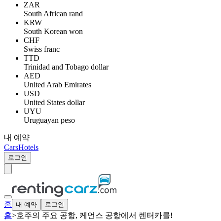
ZAR
South African rand
KRW
South Korean won
CHF
Swiss franc
TTD
Trinidad and Tobago dollar
AED
United Arab Emirates
USD
United States dollar
UYU
Uruguayan peso
내 예약
Cars
Hotels
로그인
홈
내 예약
로그인
홈
>
호주의 주요 공항, 케언스 공항에서 렌터카를!