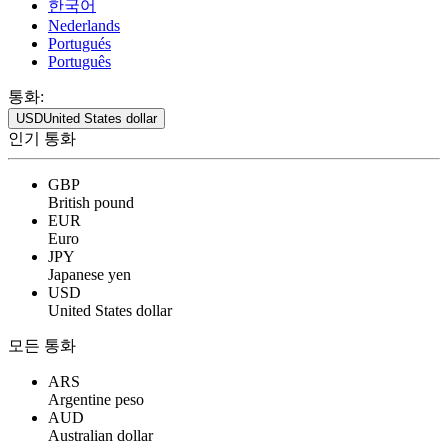
한국어
Nederlands
Portugués
Português
통화:
USD
United States dollar
인기 통화
GBP
British pound
EUR
Euro
JPY
Japanese yen
USD
United States dollar
모든 통화
ARS
Argentine peso
AUD
Australian dollar