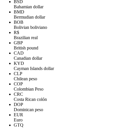
BSD
Bahamian dollar
BMD
Bermudian dollar
BOB
Bolivian boliviano
R$
Brazilian real
GBP
British pound
CAD
Canadian dollar
KYD
Cayman Islands dollar
CLP
Chilean peso
COP
Colombian Peso
CRC
Costa Rican colón
DOP
Dominican peso
EUR
Euro
GTQ