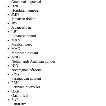
Guatemalan quetzal
HNL
Honduran lempira
JMD
Jamaican dollar
JPY
Japanese yen
LBP
Lebanese pound
MXN
Mexican peso
MAD
Moroccan dirham
ANG
Netherlands Antillean guilder
NIO
Nicaraguan córdoba
PYG
Paraguayan guaraní
PEN
Peruvian nuevo sol
QAR
Qatari riyal
SAR
Saudi riyal