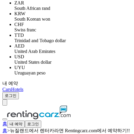
ZAR
South African rand
KRW
South Korean won
CHF
Swiss franc
TTD
Trinidad and Tobago dollar
AED
United Arab Emirates
USD
United States dollar
UYU
Uruguayan peso
내 예약
Cars
Hotels
로그인
홈
내 예약
로그인
홈
>
뉴질랜드에서 렌터카라면 Rentingcarz.com에서 예약하기!!