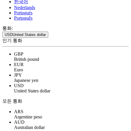
한국어
Nederlands
Portugués
Português
통화:
USD
United States dollar
인기 통화
GBP
British pound
EUR
Euro
JPY
Japanese yen
USD
United States dollar
모든 통화
ARS
Argentine peso
AUD
Australian dollar