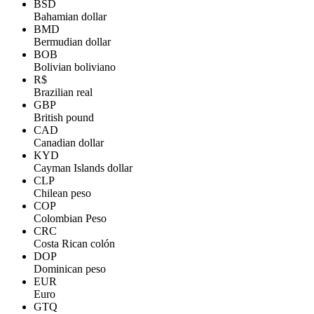
BSD
Bahamian dollar
BMD
Bermudian dollar
BOB
Bolivian boliviano
R$
Brazilian real
GBP
British pound
CAD
Canadian dollar
KYD
Cayman Islands dollar
CLP
Chilean peso
COP
Colombian Peso
CRC
Costa Rican colón
DOP
Dominican peso
EUR
Euro
GTQ