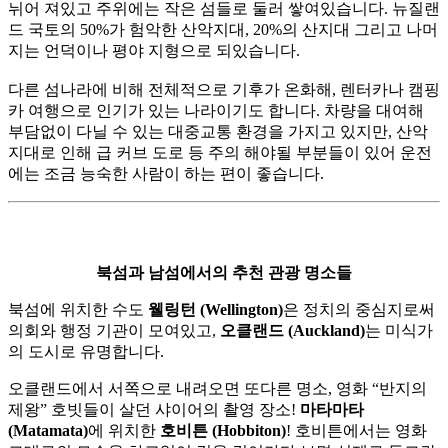
뉘어 져있고 주위에는 작은 섬들로 둘러 쌓여있습니다. 뉴질랜
드 국토의 50%가 험악한 산악지대, 20%의 산지대 그리고 나머
지는 언덕이나 평야 지형으로 되있습니다.
다른 섬나라에 비해 전체적으로 기후가 온화해, 렌터카나 캠핑
카 여행으로 인기가 있는 나라이기도 합니다. 차량을 대여해
부담없이 다닐 수 있는 대중교통 환경을 가지고 있지만, 산악
지대로 인해 급 커브 도로 등 주의 해야될 부분들이 있어 운전
에는 조금 능숙한 사람이 하는 편이 좋습니다.
북섬과 남섬에서의 추천 관광 명소들
북섬에 위치한 수도
웰링턴 (Wellington)
은 정치의 중심지로써
의회와 행정 기관이 모여있고,
오클랜드 (Auckland)
는 미식가
의 도시로 유명합니다.
오클랜드에서 서쪽으로 내려오면 또다른 명소, 영화 “반지의
제왕” 호빗들이 살던 샤이어의 촬영 장소!
마타마타
(Matamata)
에 위치한
호비튼 (Hobbiton)
! 호비튼에서는 영화