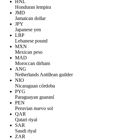
HNL
Honduran lempira
JMD
Jamaican dollar
JPY
Japanese yen
LBP
Lebanese pound
MXN
Mexican peso
MAD
Moroccan dirham
ANG
Netherlands Antillean guilder
NIO
Nicaraguan córdoba
PYG
Paraguayan guaraní
PEN
Peruvian nuevo sol
QAR
Qatari riyal
SAR
Saudi riyal
ZAR