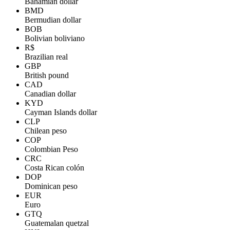
Bahamian dollar
BMD
Bermudian dollar
BOB
Bolivian boliviano
R$
Brazilian real
GBP
British pound
CAD
Canadian dollar
KYD
Cayman Islands dollar
CLP
Chilean peso
COP
Colombian Peso
CRC
Costa Rican colón
DOP
Dominican peso
EUR
Euro
GTQ
Guatemalan quetzal