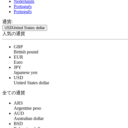
Nederlands
Portugués
Português
通貨:
USD
United States dollar
人気の通貨
GBP
British pound
EUR
Euro
JPY
Japanese yen
USD
United States dollar
全ての通貨
ARS
Argentine peso
AUD
Australian dollar
BSD