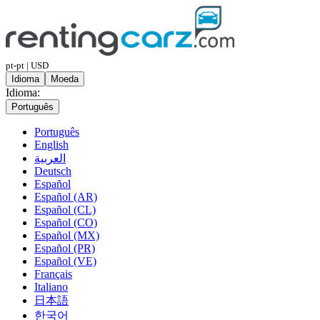
pt-pt | USD
Idioma
Moeda
Idioma:
Português
Português
English
العربية
Deutsch
Español
Español (AR)
Español (CL)
Español (CO)
Español (MX)
Español (PR)
Español (VE)
Français
Italiano
日本語
한국어