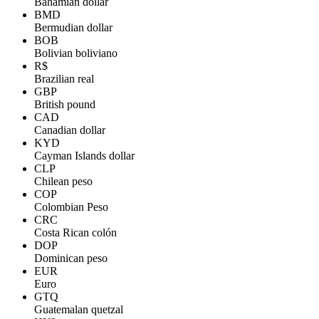
Bahamian dollar
BMD
Bermudian dollar
BOB
Bolivian boliviano
R$
Brazilian real
GBP
British pound
CAD
Canadian dollar
KYD
Cayman Islands dollar
CLP
Chilean peso
COP
Colombian Peso
CRC
Costa Rican colón
DOP
Dominican peso
EUR
Euro
GTQ
Guatemalan quetzal