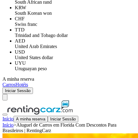
South African rand
KRW
South Korean won
CHF
Swiss franc
TTD
Trinidad and Tobago dollar
AED
United Arab Emirates
USD
United States dollar
UYU
Uruguayan peso
A minha reserva
Carros
Hotéis
Iniciar Sessão
Início
A minha reserva
Iniciar Sessão
Início
>
Aluguel de Carros em Florida Com Descontos Para
Brasileiros | RentingCarz