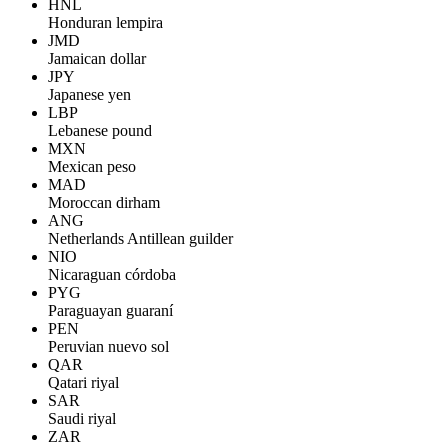
HNL
Honduran lempira
JMD
Jamaican dollar
JPY
Japanese yen
LBP
Lebanese pound
MXN
Mexican peso
MAD
Moroccan dirham
ANG
Netherlands Antillean guilder
NIO
Nicaraguan córdoba
PYG
Paraguayan guaraní
PEN
Peruvian nuevo sol
QAR
Qatari riyal
SAR
Saudi riyal
ZAR