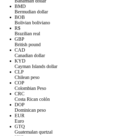
Bahamian dollar
BMD
Bermudian dollar
BOB
Bolivian boliviano
R$
Brazilian real
GBP
British pound
CAD
Canadian dollar
KYD
Cayman Islands dollar
CLP
Chilean peso
COP
Colombian Peso
CRC
Costa Rican colón
DOP
Dominican peso
EUR
Euro
GTQ
Guatemalan quetzal