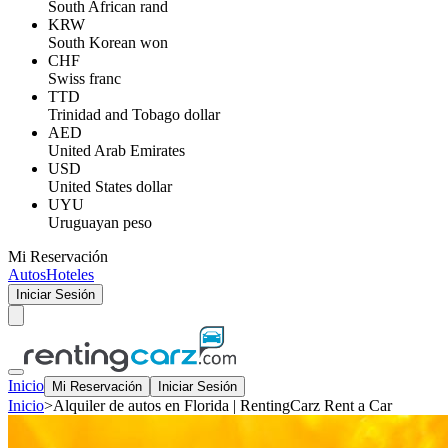
South African rand
KRW
South Korean won
CHF
Swiss franc
TTD
Trinidad and Tobago dollar
AED
United Arab Emirates
USD
United States dollar
UYU
Uruguayan peso
Mi Reservación
Autos
Hoteles
Iniciar Sesión
Inicio
Mi Reservación
Iniciar Sesión
Inicio
>
Alquiler de autos en Florida | RentingCarz Rent a Car