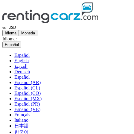
es | USD
Idioma
Moneda
Idioma:
Español
Español
English
العربية
Deutsch
Español
Español (AR)
Español (CL)
Español (CO)
Español (MX)
Español (PR)
Español (VE)
Français
Italiano
日本語
한국어