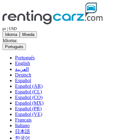
pt | USD
Idioma
Moeda
Idioma:
Portugués
Portugués
English
العربية
Deutsch
Español
Español (AR)
Español (CL)
Español (CO)
Español (MX)
Español (PR)
Español (VE)
Français
Italiano
日本語
한국어