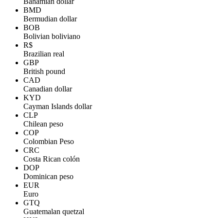
Bahamian dollar
BMD
Bermudian dollar
BOB
Bolivian boliviano
R$
Brazilian real
GBP
British pound
CAD
Canadian dollar
KYD
Cayman Islands dollar
CLP
Chilean peso
COP
Colombian Peso
CRC
Costa Rican colón
DOP
Dominican peso
EUR
Euro
GTQ
Guatemalan quetzal