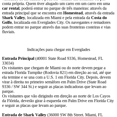
conta própria. Quem tiver alugado um carro em um carro em uma
car rental
, poderá entrar no parque de três maneiras: através da
entrada principal que se encontra em
Homestead
, através da entrada
Shark Valley
, localizada em Miami e pela entrada da
Costa do
Golfo
, localizada em Everglades City. Os navegantes e remadores
podem entrar no parque através das suas fronteiras costeiras e vias
fluviais.
Indicações para chegar em Everglades
Entrada Principal
(40001 State Road 9336, Homestead, FL
33034)
Os visitantes que chegam de Miami ou do norte devem pegar a
estrada Florida Turnpike (Rodovia 821) em direção ao sul, até que
ela termine e se una com a U.S. 1 em Florida City. Depois, devem
virar à direita no primeiro semáforo em Palm Drive (State Road
9336 / SW 344 St.) e seguir as placas indicadoras que levam ao
parque.
Os visitantes que vão dirigindo em direção ao norte de Los Cayos
da Flórida, deverão girar à esquerda em Palm Drive em Florida City
e seguir as placas que levam ao parque.
Entrada de
Shark Valley
(36000 SW 8th Street. Miami, FL