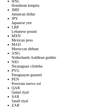
HNL
Honduran lempira
JMD
Jamaican dollar
JPY
Japanese yen
LBP
Lebanese pound
MXN
Mexican peso
MAD
Moroccan dirham
ANG
Netherlands Antillean guilder
NIO
Nicaraguan córdoba
PYG
Paraguayan guaraní
PEN
Peruvian nuevo sol
QAR
Qatari riyal
SAR
Saudi riyal
ZAR