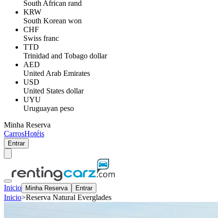
South African rand
KRW
South Korean won
CHF
Swiss franc
TTD
Trinidad and Tobago dollar
AED
United Arab Emirates
USD
United States dollar
UYU
Uruguayan peso
Minha Reserva
Carros
Hotéis
Entrar
Inicio
Minha Reserva
Entrar
Inicio
>
Reserva Natural Everglades