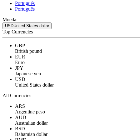
Portugués
Português
Moeda:
USD
United States dollar
Top Currencies
GBP
British pound
EUR
Euro
JPY
Japanese yen
USD
United States dollar
All Currencies
ARS
Argentine peso
AUD
Australian dollar
BSD
Bahamian dollar
BMD