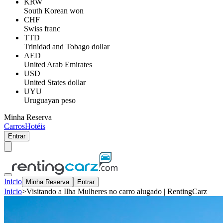
KRW
South Korean won
CHF
Swiss franc
TTD
Trinidad and Tobago dollar
AED
United Arab Emirates
USD
United States dollar
UYU
Uruguayan peso
Minha Reserva
Carros
Hotéis
Entrar
Inicio
Minha Reserva
Entrar
Inicio
>
Visitando a Ilha Mulheres no carro alugado | RentingCarz