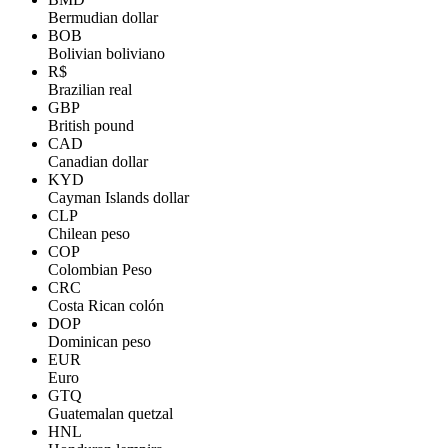
Bermudian dollar
BOB
Bolivian boliviano
R$
Brazilian real
GBP
British pound
CAD
Canadian dollar
KYD
Cayman Islands dollar
CLP
Chilean peso
COP
Colombian Peso
CRC
Costa Rican colón
DOP
Dominican peso
EUR
Euro
GTQ
Guatemalan quetzal
HNL