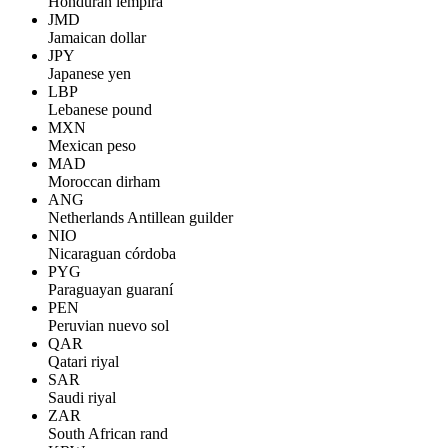
Honduran lempira
JMD
Jamaican dollar
JPY
Japanese yen
LBP
Lebanese pound
MXN
Mexican peso
MAD
Moroccan dirham
ANG
Netherlands Antillean guilder
NIO
Nicaraguan córdoba
PYG
Paraguayan guaraní
PEN
Peruvian nuevo sol
QAR
Qatari riyal
SAR
Saudi riyal
ZAR
South African rand