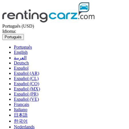
Portugués (USD)
Idioma:
Portugués
Portugués
English
العربية
Deutsch
Español
Español (AR)
Español (CL)
Español (CO)
Español (MX)
Español (PR)
Español (VE)
Français
Italiano
日本語
한국어
Nederlands