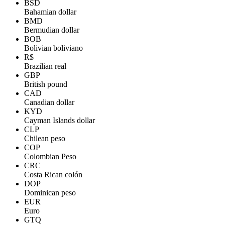
BSD
Bahamian dollar
BMD
Bermudian dollar
BOB
Bolivian boliviano
R$
Brazilian real
GBP
British pound
CAD
Canadian dollar
KYD
Cayman Islands dollar
CLP
Chilean peso
COP
Colombian Peso
CRC
Costa Rican colón
DOP
Dominican peso
EUR
Euro
GTQ