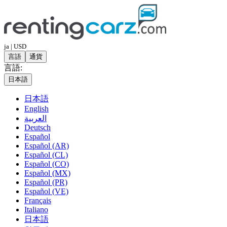
ja | USD
言語
通貨
言語:
日本語
日本語
English
العربية
Deutsch
Español
Español (AR)
Español (CL)
Español (CO)
Español (MX)
Español (PR)
Español (VE)
Français
Italiano
日本語