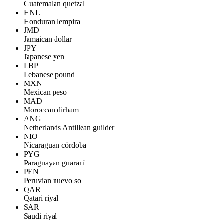
Guatemalan quetzal
HNL
Honduran lempira
JMD
Jamaican dollar
JPY
Japanese yen
LBP
Lebanese pound
MXN
Mexican peso
MAD
Moroccan dirham
ANG
Netherlands Antillean guilder
NIO
Nicaraguan córdoba
PYG
Paraguayan guaraní
PEN
Peruvian nuevo sol
QAR
Qatari riyal
SAR
Saudi riyal