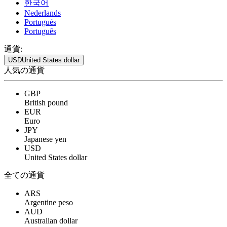
한국어
Nederlands
Portugués
Português
通貨:
USD
United States dollar
人気の通貨
GBP
British pound
EUR
Euro
JPY
Japanese yen
USD
United States dollar
全ての通貨
ARS
Argentine peso
AUD
Australian dollar