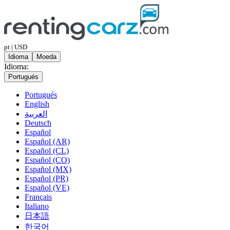
pt | USD
Idioma
Moeda
Idioma:
Portugués
Portugués
English
العربية
Deutsch
Español
Español (AR)
Español (CL)
Español (CO)
Español (MX)
Español (PR)
Español (VE)
Français
Italiano
日本語
한국어