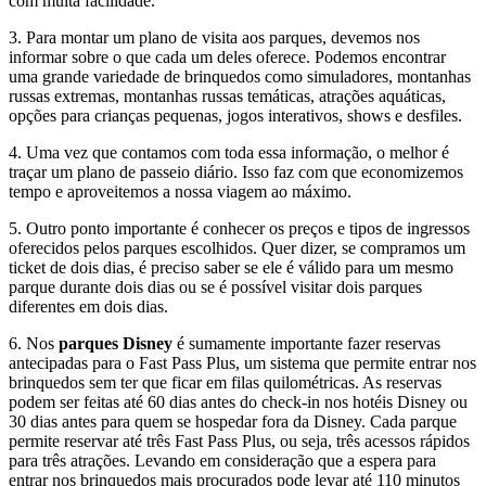
com muita facilidade.
3. Para montar um plano de visita aos parques, devemos nos
informar sobre o que cada um deles oferece. Podemos encontrar
uma grande variedade de brinquedos como simuladores, montanhas
russas extremas, montanhas russas temáticas, atrações aquáticas,
opções para crianças pequenas, jogos interativos, shows e desfiles.
4. Uma vez que contamos com toda essa informação, o melhor é
traçar um plano de passeio diário. Isso faz com que economizemos
tempo e aproveitemos a nossa viagem ao máximo.
5. Outro ponto importante é conhecer os preços e tipos de ingressos
oferecidos pelos parques escolhidos. Quer dizer, se compramos um
ticket de dois dias, é preciso saber se ele é válido para um mesmo
parque durante dois dias ou se é possível visitar dois parques
diferentes em dois dias.
6. Nos
parques Disney
é sumamente importante fazer reservas
antecipadas para o Fast Pass Plus, um sistema que permite entrar nos
brinquedos sem ter que ficar em filas quilométricas. As reservas
podem ser feitas até 60 dias antes do check-in nos hotéis Disney ou
30 dias antes para quem se hospedar fora da Disney. Cada parque
permite reservar até três Fast Pass Plus, ou seja, três acessos rápidos
para três atrações. Levando em consideração que a espera para
entrar nos brinquedos mais procurados pode levar até 110 minutos