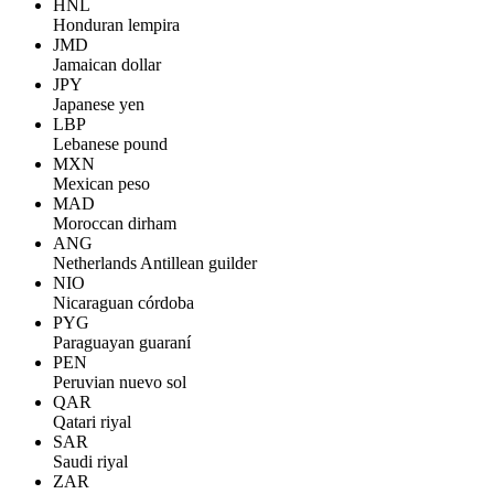
HNL
Honduran lempira
JMD
Jamaican dollar
JPY
Japanese yen
LBP
Lebanese pound
MXN
Mexican peso
MAD
Moroccan dirham
ANG
Netherlands Antillean guilder
NIO
Nicaraguan córdoba
PYG
Paraguayan guaraní
PEN
Peruvian nuevo sol
QAR
Qatari riyal
SAR
Saudi riyal
ZAR