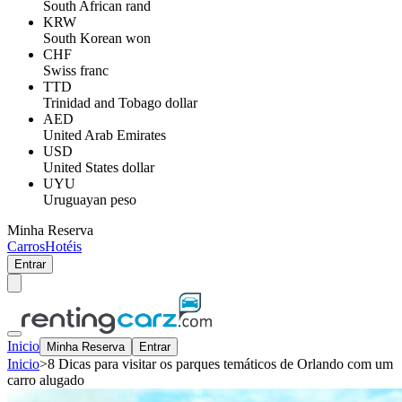
South African rand
KRW
South Korean won
CHF
Swiss franc
TTD
Trinidad and Tobago dollar
AED
United Arab Emirates
USD
United States dollar
UYU
Uruguayan peso
Minha Reserva
Carros
Hotéis
Entrar
Inicio
Minha Reserva
Entrar
Inicio
>
8 Dicas para visitar os parques temáticos de Orlando com um
carro alugado