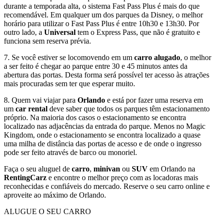
durante a temporada alta, o sistema Fast Pass Plus é mais do que
recomendável. Em qualquer um dos parques da Disney, o melhor
horário para utilizar o Fast Pass Plus é entre 10h30 e 13h30. Por
outro lado, a
Universal
tem o Express Pass, que não é gratuito e
funciona sem reserva prévia.
7. Se você estiver se locomovendo em um
carro alugado
, o melhor
a ser feito é chegar ao parque entre 30 e 45 minutos antes da
abertura das portas. Desta forma será possível ter acesso às atrações
mais procuradas sem ter que esperar muito.
8. Quem vai viajar para
Orlando
e está por fazer uma reserva em
um
car rental
deve saber que todos os parques têm estacionamento
próprio. Na maioria dos casos o estacionamento se encontra
localizado nas adjacências da entrada do parque. Menos no Magic
Kingdom, onde o estacionamento se encontra localizado a quase
uma milha de distância das portas de acesso e de onde o ingresso
pode ser feito através de barco ou monoriel.
Faça o seu aluguel de
carro
,
minivan
ou
SUV
em Orlando na
RentingCarz
e encontre o melhor preço com as locadoras mais
reconhecidas e confiáveis do mercado. Reserve o seu carro online e
aproveite ao máximo de Orlando.
ALUGUE O SEU CARRO