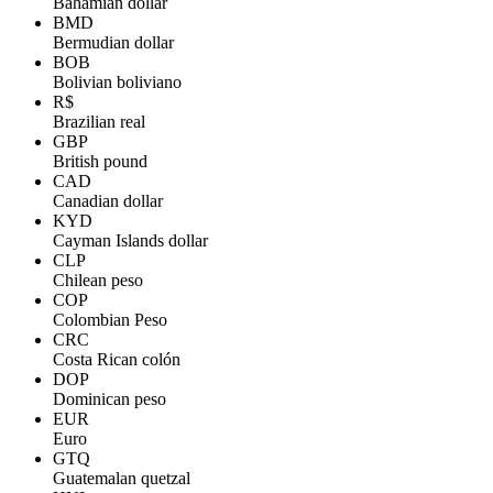
Bahamian dollar
BMD
Bermudian dollar
BOB
Bolivian boliviano
R$
Brazilian real
GBP
British pound
CAD
Canadian dollar
KYD
Cayman Islands dollar
CLP
Chilean peso
COP
Colombian Peso
CRC
Costa Rican colón
DOP
Dominican peso
EUR
Euro
GTQ
Guatemalan quetzal