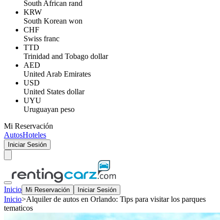
South African rand
KRW
South Korean won
CHF
Swiss franc
TTD
Trinidad and Tobago dollar
AED
United Arab Emirates
USD
United States dollar
UYU
Uruguayan peso
Mi Reservación
Autos
Hoteles
Iniciar Sesión
Inicio
Mi Reservación
Iniciar Sesión
Inicio
>
Alquiler de autos en Orlando: Tips para visitar los parques
tematicos