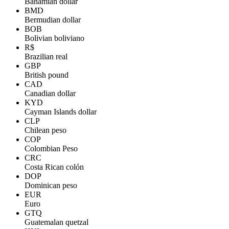
Bahamian dollar
BMD
Bermudian dollar
BOB
Bolivian boliviano
R$
Brazilian real
GBP
British pound
CAD
Canadian dollar
KYD
Cayman Islands dollar
CLP
Chilean peso
COP
Colombian Peso
CRC
Costa Rican colón
DOP
Dominican peso
EUR
Euro
GTQ
Guatemalan quetzal