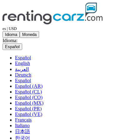
es | USD
Idioma
Moneda
Idioma:
Español
Español
English
العربية
Deutsch
Español
Español (AR)
Español (CL)
Español (CO)
Español (MX)
Español (PR)
Español (VE)
Français
Italiano
日本語
한국어