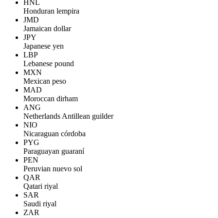
HNL
Honduran lempira
JMD
Jamaican dollar
JPY
Japanese yen
LBP
Lebanese pound
MXN
Mexican peso
MAD
Moroccan dirham
ANG
Netherlands Antillean guilder
NIO
Nicaraguan córdoba
PYG
Paraguayan guaraní
PEN
Peruvian nuevo sol
QAR
Qatari riyal
SAR
Saudi riyal
ZAR