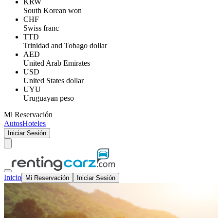
KRW
South Korean won
CHF
Swiss franc
TTD
Trinidad and Tobago dollar
AED
United Arab Emirates
USD
United States dollar
UYU
Uruguayan peso
Mi Reservación
Autos
Hoteles
Iniciar Sesión
Inicio
Mi Reservación
Iniciar Sesión