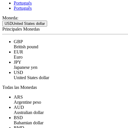
Portugués
Português
Moneda:
USD
United States dollar
Principales Monedas
GBP
British pound
EUR
Euro
JPY
Japanese yen
USD
United States dollar
Todas las Monedas
ARS
Argentine peso
AUD
Australian dollar
BSD
Bahamian dollar
BMD