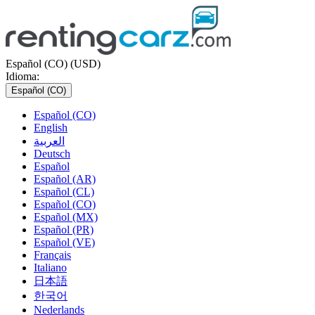
Español (CO) (USD)
Idioma:
Español (CO)
Español (CO)
English
العربية
Deutsch
Español
Español (AR)
Español (CL)
Español (CO)
Español (MX)
Español (PR)
Español (VE)
Français
Italiano
日本語
한국어
Nederlands