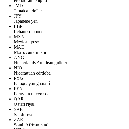
Honduran lempira
JMD
Jamaican dollar
JPY
Japanese yen
LBP
Lebanese pound
MXN
Mexican peso
MAD
Moroccan dirham
ANG
Netherlands Antillean guilder
NIO
Nicaraguan córdoba
PYG
Paraguayan guaraní
PEN
Peruvian nuevo sol
QAR
Qatari riyal
SAR
Saudi riyal
ZAR
South African rand