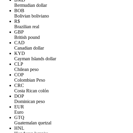
Bermudian dollar
BOB
Bolivian boliviano
R$
Brazilian real
GBP
British pound
CAD
Canadian dollar
KYD
Cayman Islands dollar
CLP
Chilean peso
COP
Colombian Peso
CRC
Costa Rican colón
DOP
Dominican peso
EUR
Euro
GTQ
Guatemalan quetzal
HNL