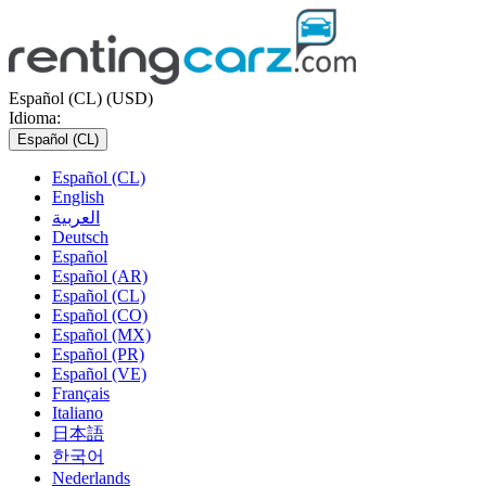
Español (CL) (USD)
Idioma:
Español (CL)
Español (CL)
English
العربية
Deutsch
Español
Español (AR)
Español (CL)
Español (CO)
Español (MX)
Español (PR)
Español (VE)
Français
Italiano
日本語
한국어
Nederlands