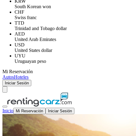
KRW
South Korean won
CHF
Swiss franc
TTD
Trinidad and Tobago dollar
AED
United Arab Emirates
USD
United States dollar
UYU
Uruguayan peso
Mi Reservación
Autos
Hoteles
Iniciar Sesión
Inicio
Mi Reservación
Iniciar Sesión