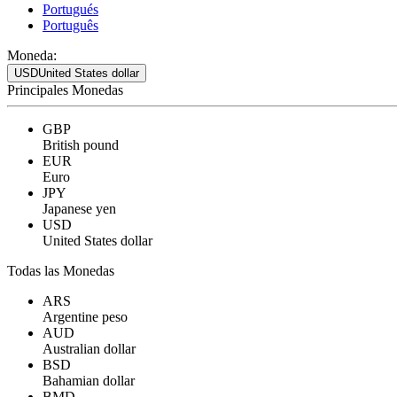
Portugués
Português
Moneda:
USD
United States dollar
Principales Monedas
GBP
British pound
EUR
Euro
JPY
Japanese yen
USD
United States dollar
Todas las Monedas
ARS
Argentine peso
AUD
Australian dollar
BSD
Bahamian dollar
BMD