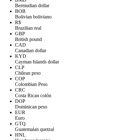
Bermudian dollar
BOB
Bolivian boliviano
R$
Brazilian real
GBP
British pound
CAD
Canadian dollar
KYD
Cayman Islands dollar
CLP
Chilean peso
COP
Colombian Peso
CRC
Costa Rican colón
DOP
Dominican peso
EUR
Euro
GTQ
Guatemalan quetzal
HNL