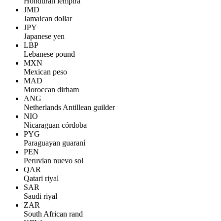
Honduran lempira
JMD
Jamaican dollar
JPY
Japanese yen
LBP
Lebanese pound
MXN
Mexican peso
MAD
Moroccan dirham
ANG
Netherlands Antillean guilder
NIO
Nicaraguan córdoba
PYG
Paraguayan guaraní
PEN
Peruvian nuevo sol
QAR
Qatari riyal
SAR
Saudi riyal
ZAR
South African rand