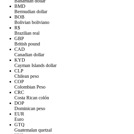
Bahamian dollar
BMD
Bermudian dollar
BOB
Bolivian boliviano
R$
Brazilian real
GBP
British pound
CAD
Canadian dollar
KYD
Cayman Islands dollar
CLP
Chilean peso
COP
Colombian Peso
CRC
Costa Rican colón
DOP
Dominican peso
EUR
Euro
GTQ
Guatemalan quetzal