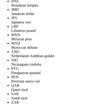
HNL
Honduran lempira
JMD
Jamaican dollar
JPY
Japanese yen
LBP
Lebanese pound
MXN
Mexican peso
MAD
Moroccan dirham
ANG
Netherlands Antillean guilder
NIO
Nicaraguan córdoba
PYG
Paraguayan guaraní
PEN
Peruvian nuevo sol
QAR
Qatari riyal
SAR
Saudi riyal
ZAR