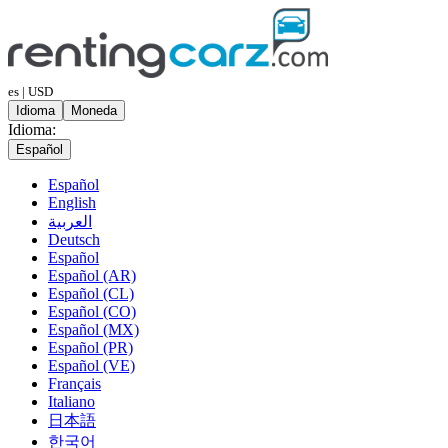
es | USD
Idioma
Moneda
Idioma:
Español
Español
English
العربية
Deutsch
Español
Español (AR)
Español (CL)
Español (CO)
Español (MX)
Español (PR)
Español (VE)
Français
Italiano
日本語
한국어