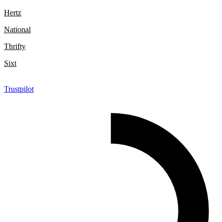
Hertz
National
Thrifty
Sixt
Trustpilot