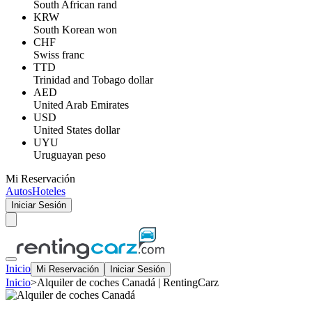
South African rand
KRW
South Korean won
CHF
Swiss franc
TTD
Trinidad and Tobago dollar
AED
United Arab Emirates
USD
United States dollar
UYU
Uruguayan peso
Mi Reservación
Autos
Hoteles
Iniciar Sesión
Inicio
Mi Reservación
Iniciar Sesión
Inicio
>
Alquiler de coches Canadá | RentingCarz