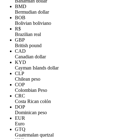
Bahamian dollar
BMD
Bermudian dollar
BOB
Bolivian boliviano
R$
Brazilian real
GBP
British pound
CAD
Canadian dollar
KYD
Cayman Islands dollar
CLP
Chilean peso
COP
Colombian Peso
CRC
Costa Rican colón
DOP
Dominican peso
EUR
Euro
GTQ
Guatemalan quetzal