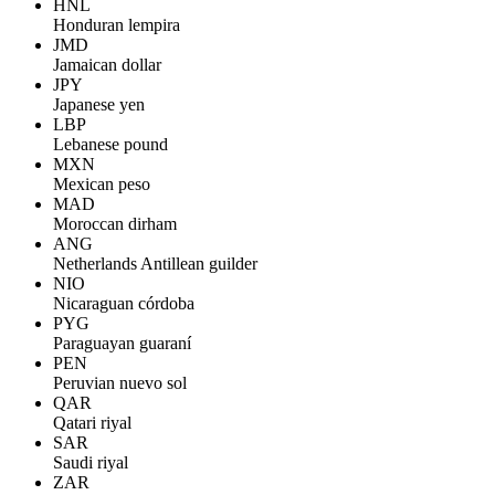
HNL
Honduran lempira
JMD
Jamaican dollar
JPY
Japanese yen
LBP
Lebanese pound
MXN
Mexican peso
MAD
Moroccan dirham
ANG
Netherlands Antillean guilder
NIO
Nicaraguan córdoba
PYG
Paraguayan guaraní
PEN
Peruvian nuevo sol
QAR
Qatari riyal
SAR
Saudi riyal
ZAR