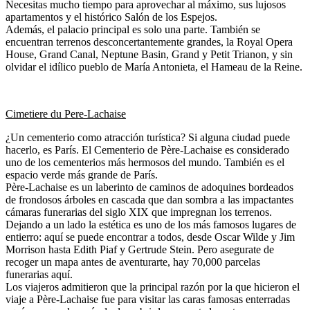
Necesitas mucho tiempo para aprovechar al máximo, sus lujosos
apartamentos y el histórico Salón de los Espejos.
Además, el palacio principal es solo una parte. También se
encuentran terrenos desconcertantemente grandes, la Royal Opera
House, Grand Canal, Neptune Basin, Grand y Petit Trianon, y sin
olvidar el idílico pueblo de María Antonieta, el Hameau de la Reine.
Cimetiere du Pere-Lachaise
¿Un cementerio como atracción turística? Si alguna ciudad puede
hacerlo, es París. El Cementerio de Père-Lachaise es considerado
uno de los cementerios más hermosos del mundo. También es el
espacio verde más grande de París.
Père-Lachaise es un laberinto de caminos de adoquines bordeados
de frondosos árboles en cascada que dan sombra a las impactantes
cámaras funerarias del siglo XIX que impregnan los terrenos.
Dejando a un lado la estética es uno de los más famosos lugares de
entierro: aquí se puede encontrar a todos, desde Oscar Wilde y Jim
Morrison hasta Edith Piaf y Gertrude Stein. Pero asegurate de
recoger un mapa antes de aventurarte, hay 70,000 parcelas
funerarias aquí.
Los viajeros admitieron que la principal razón por la que hicieron el
viaje a Père-Lachaise fue para visitar las caras famosas enterradas