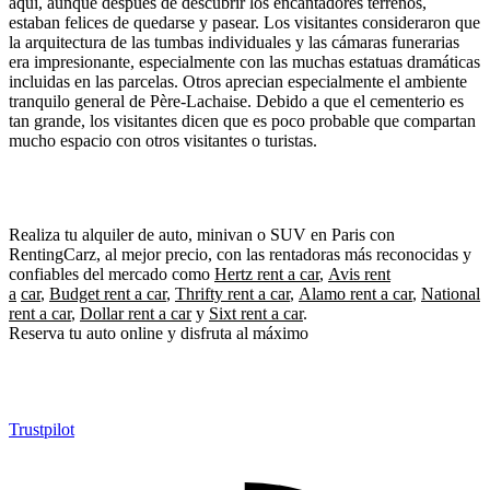
aquí, aunque después de descubrir los encantadores terrenos,
estaban felices de quedarse y pasear. Los visitantes consideraron que
la arquitectura de las tumbas individuales y las cámaras funerarias
era impresionante, especialmente con las muchas estatuas dramáticas
incluidas en las parcelas. Otros aprecian especialmente el ambiente
tranquilo general de Père-Lachaise. Debido a que el cementerio es
tan grande, los visitantes dicen que es poco probable que compartan
mucho espacio con otros visitantes o turistas.
Realiza tu alquiler de auto, minivan o SUV en Paris con
RentingCarz, al mejor precio, con las rentadoras más reconocidas y
confiables del mercado como
Hertz rent a car
,
Avis rent
a
car
,
Budget rent a car
,
Thrifty rent a car
,
Alamo rent a car
,
National
rent a car
,
Dollar rent a car
y
Sixt rent a car
.
Reserva tu auto online y disfruta al máximo
Trustpilot