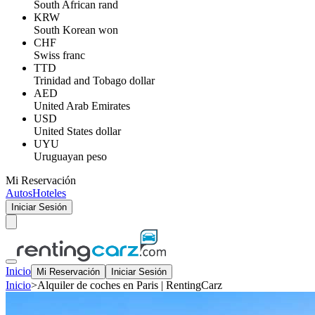
South African rand
KRW
South Korean won
CHF
Swiss franc
TTD
Trinidad and Tobago dollar
AED
United Arab Emirates
USD
United States dollar
UYU
Uruguayan peso
Mi Reservación
Autos
Hoteles
Iniciar Sesión
Inicio
Mi Reservación
Iniciar Sesión
Inicio
>
Alquiler de coches en Paris | RentingCarz