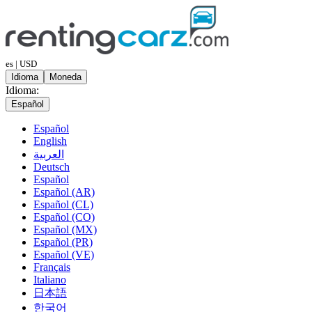
es | USD
Idioma
Moneda
Idioma:
Español
Español
English
العربية
Deutsch
Español
Español (AR)
Español (CL)
Español (CO)
Español (MX)
Español (PR)
Español (VE)
Français
Italiano
日本語
한국어