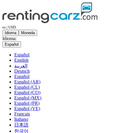
es | USD
Idioma
Moneda
Idioma:
Español
Español
English
العربية
Deutsch
Español
Español (AR)
Español (CL)
Español (CO)
Español (MX)
Español (PR)
Español (VE)
Français
Italiano
日本語
한국어