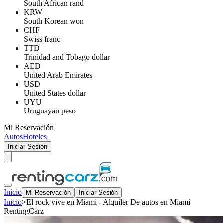
South African rand
KRW
South Korean won
CHF
Swiss franc
TTD
Trinidad and Tobago dollar
AED
United Arab Emirates
USD
United States dollar
UYU
Uruguayan peso
Mi Reservación
Autos
Hoteles
Iniciar Sesión
Inicio
Mi Reservación
Iniciar Sesión
Inicio
>
El rock vive en Miami - Alquiler De autos en Miami
RentingCarz