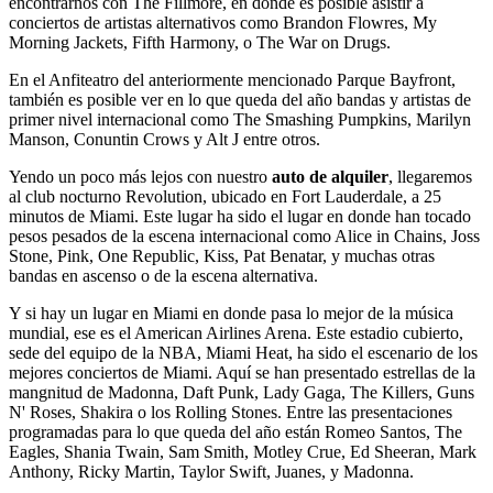
encontrarnos con The Fillmore, en donde es posible asistir a
conciertos de artistas alternativos como Brandon Flowres, My
Morning Jackets, Fifth Harmony, o The War on Drugs.
En el Anfiteatro del anteriormente mencionado Parque Bayfront,
también es posible ver en lo que queda del año bandas y artistas de
primer nivel internacional como The Smashing Pumpkins, Marilyn
Manson, Conuntin Crows y Alt J entre otros.
Yendo un poco más lejos con nuestro
auto de alquiler
, llegaremos
al club nocturno Revolution, ubicado en Fort Lauderdale, a 25
minutos de Miami. Este lugar ha sido el lugar en donde han tocado
pesos pesados de la escena internacional como Alice in Chains, Joss
Stone, Pink, One Republic, Kiss, Pat Benatar, y muchas otras
bandas en ascenso o de la escena alternativa.
Y si hay un lugar en Miami en donde pasa lo mejor de la música
mundial, ese es el American Airlines Arena. Este estadio cubierto,
sede del equipo de la NBA, Miami Heat, ha sido el escenario de los
mejores conciertos de Miami. Aquí se han presentado estrellas de la
mangnitud de Madonna, Daft Punk, Lady Gaga, The Killers, Guns
N' Roses, Shakira o los Rolling Stones. Entre las presentaciones
programadas para lo que queda del año están Romeo Santos, The
Eagles, Shania Twain, Sam Smith, Motley Crue, Ed Sheeran, Mark
Anthony, Ricky Martin, Taylor Swift, Juanes, y Madonna.