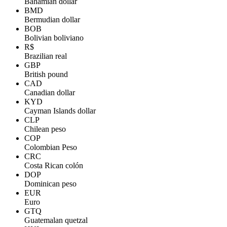
Bahamian dollar
BMD
Bermudian dollar
BOB
Bolivian boliviano
R$
Brazilian real
GBP
British pound
CAD
Canadian dollar
KYD
Cayman Islands dollar
CLP
Chilean peso
COP
Colombian Peso
CRC
Costa Rican colón
DOP
Dominican peso
EUR
Euro
GTQ
Guatemalan quetzal