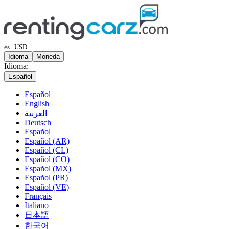
es | USD
Idioma
Moneda
Idioma:
Español
Español
English
العربية
Deutsch
Español
Español (AR)
Español (CL)
Español (CO)
Español (MX)
Español (PR)
Español (VE)
Français
Italiano
日本語
한국어