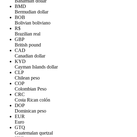
Bahamian dollar
BMD
Bermudian dollar
BOB
Bolivian boliviano
R$
Brazilian real
GBP
British pound
CAD
Canadian dollar
KYD
Cayman Islands dollar
CLP
Chilean peso
COP
Colombian Peso
CRC
Costa Rican colón
DOP
Dominican peso
EUR
Euro
GTQ
Guatemalan quetzal