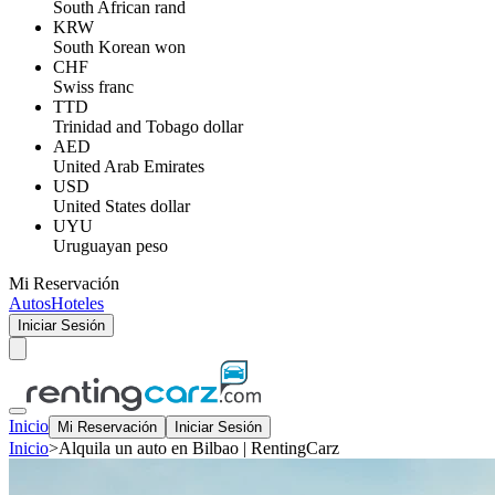
South African rand
KRW
South Korean won
CHF
Swiss franc
TTD
Trinidad and Tobago dollar
AED
United Arab Emirates
USD
United States dollar
UYU
Uruguayan peso
Mi Reservación
Autos
Hoteles
Iniciar Sesión
Inicio
Mi Reservación
Iniciar Sesión
Inicio
>
Alquila un auto en Bilbao | RentingCarz