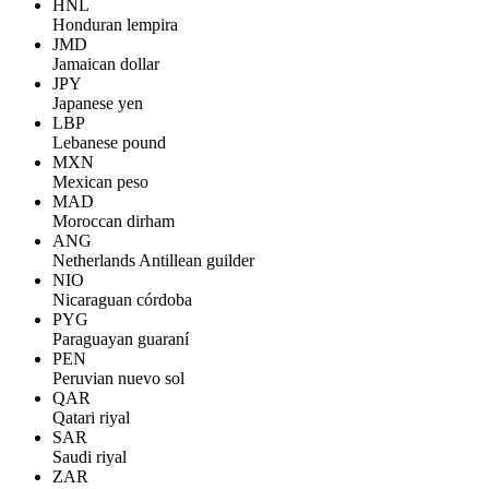
HNL
Honduran lempira
JMD
Jamaican dollar
JPY
Japanese yen
LBP
Lebanese pound
MXN
Mexican peso
MAD
Moroccan dirham
ANG
Netherlands Antillean guilder
NIO
Nicaraguan córdoba
PYG
Paraguayan guaraní
PEN
Peruvian nuevo sol
QAR
Qatari riyal
SAR
Saudi riyal
ZAR