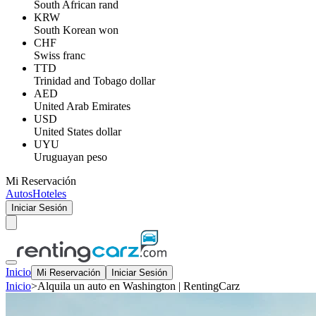
South African rand
KRW
South Korean won
CHF
Swiss franc
TTD
Trinidad and Tobago dollar
AED
United Arab Emirates
USD
United States dollar
UYU
Uruguayan peso
Mi Reservación
Autos
Hoteles
Iniciar Sesión
Inicio
Mi Reservación
Iniciar Sesión
Inicio
>
Alquila un auto en Washington | RentingCarz