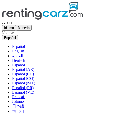
es | USD
Idioma
Moneda
Idioma:
Español
Español
English
العربية
Deutsch
Español
Español (AR)
Español (CL)
Español (CO)
Español (MX)
Español (PR)
Español (VE)
Français
Italiano
日本語
한국어