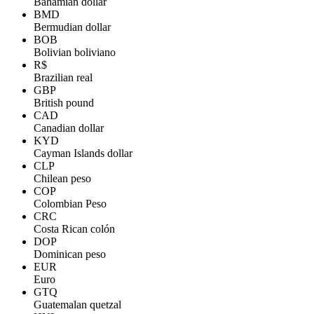
Bahamian dollar
BMD
Bermudian dollar
BOB
Bolivian boliviano
R$
Brazilian real
GBP
British pound
CAD
Canadian dollar
KYD
Cayman Islands dollar
CLP
Chilean peso
COP
Colombian Peso
CRC
Costa Rican colón
DOP
Dominican peso
EUR
Euro
GTQ
Guatemalan quetzal