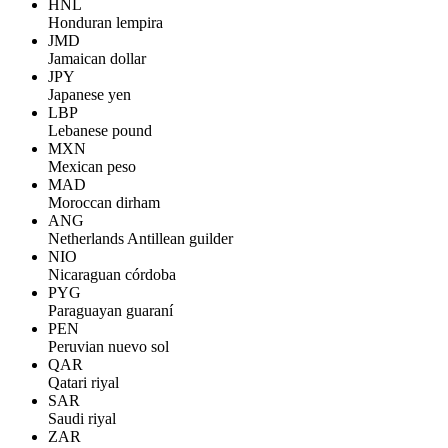
HNL
Honduran lempira
JMD
Jamaican dollar
JPY
Japanese yen
LBP
Lebanese pound
MXN
Mexican peso
MAD
Moroccan dirham
ANG
Netherlands Antillean guilder
NIO
Nicaraguan córdoba
PYG
Paraguayan guaraní
PEN
Peruvian nuevo sol
QAR
Qatari riyal
SAR
Saudi riyal
ZAR