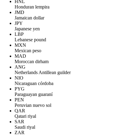
HNL
Honduran lempira
JMD
Jamaican dollar
JPY
Japanese yen
LBP
Lebanese pound
MXN
Mexican peso
MAD
Moroccan dirham
ANG
Netherlands Antillean guilder
NIO
Nicaraguan córdoba
PYG
Paraguayan guaraní
PEN
Peruvian nuevo sol
QAR
Qatari riyal
SAR
Saudi riyal
ZAR