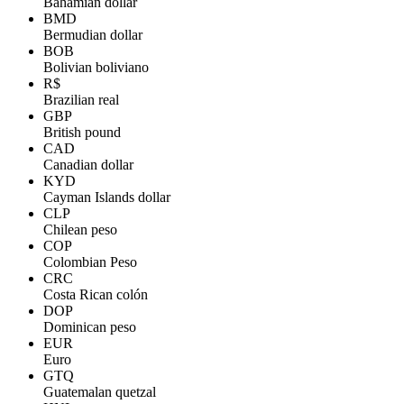
Bahamian dollar
BMD
Bermudian dollar
BOB
Bolivian boliviano
R$
Brazilian real
GBP
British pound
CAD
Canadian dollar
KYD
Cayman Islands dollar
CLP
Chilean peso
COP
Colombian Peso
CRC
Costa Rican colón
DOP
Dominican peso
EUR
Euro
GTQ
Guatemalan quetzal