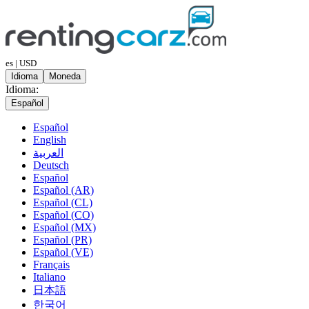
es | USD
Idioma
Moneda
Idioma:
Español
Español
English
العربية
Deutsch
Español
Español (AR)
Español (CL)
Español (CO)
Español (MX)
Español (PR)
Español (VE)
Français
Italiano
日本語
한국어