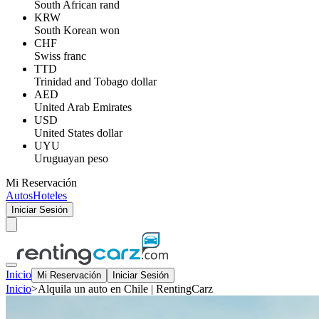
South African rand
KRW
South Korean won
CHF
Swiss franc
TTD
Trinidad and Tobago dollar
AED
United Arab Emirates
USD
United States dollar
UYU
Uruguayan peso
Mi Reservación
Autos
Hoteles
Iniciar Sesión
Inicio
Mi Reservación
Iniciar Sesión
Inicio
>
Alquila un auto en Chile | RentingCarz