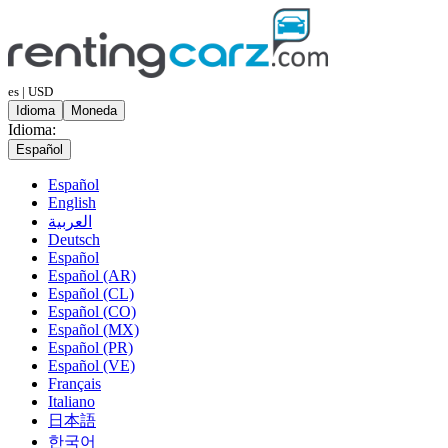
es | USD
Idioma
Moneda
Idioma:
Español
Español
English
العربية
Deutsch
Español
Español (AR)
Español (CL)
Español (CO)
Español (MX)
Español (PR)
Español (VE)
Français
Italiano
日本語
한국어