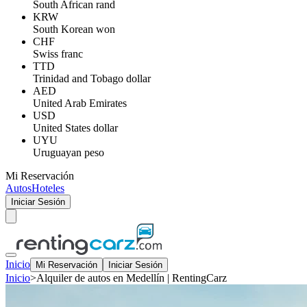
South African rand
KRW
South Korean won
CHF
Swiss franc
TTD
Trinidad and Tobago dollar
AED
United Arab Emirates
USD
United States dollar
UYU
Uruguayan peso
Mi Reservación
Autos
Hoteles
Iniciar Sesión
Inicio
Mi Reservación
Iniciar Sesión
Inicio
>
Alquiler de autos en Medellín | RentingCarz