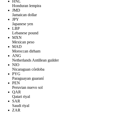
HNL
Honduran lempira
JMD
Jamaican dollar
JPY
Japanese yen
LBP
Lebanese pound
MXN
Mexican peso
MAD
Moroccan dirham
ANG
Netherlands Antillean guilder
NIO
Nicaraguan córdoba
PYG
Paraguayan guaraní
PEN
Peruvian nuevo sol
QAR
Qatari riyal
SAR
Saudi riyal
ZAR