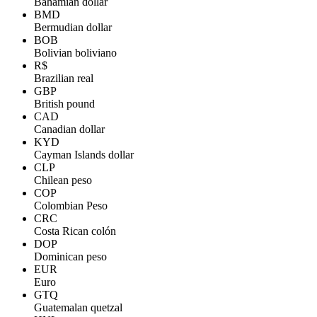
Bahamian dollar
BMD
Bermudian dollar
BOB
Bolivian boliviano
R$
Brazilian real
GBP
British pound
CAD
Canadian dollar
KYD
Cayman Islands dollar
CLP
Chilean peso
COP
Colombian Peso
CRC
Costa Rican colón
DOP
Dominican peso
EUR
Euro
GTQ
Guatemalan quetzal