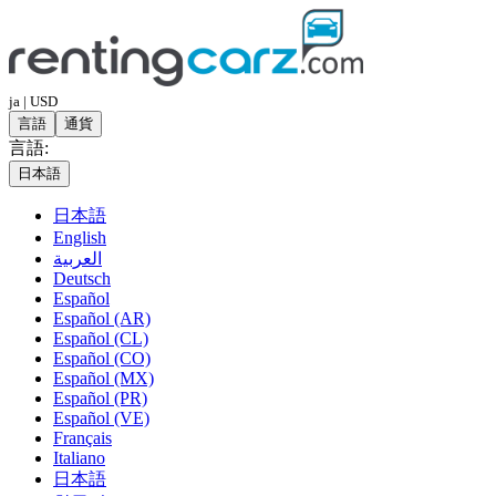
ja | USD
言語
通貨
言語:
日本語
日本語
English
العربية
Deutsch
Español
Español (AR)
Español (CL)
Español (CO)
Español (MX)
Español (PR)
Español (VE)
Français
Italiano
日本語