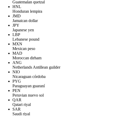
Guatemalan quetzal
HNL
Honduran lempira
JMD
Jamaican dollar
JPY
Japanese yen
LBP
Lebanese pound
MXN
Mexican peso
MAD
Moroccan dirham
ANG
Netherlands Antillean guilder
NIO
Nicaraguan córdoba
PYG
Paraguayan guaraní
PEN
Peruvian nuevo sol
QAR
Qatari riyal
SAR
Saudi riyal