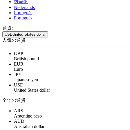
한국어
Nederlands
Portugués
Português
通貨:
USD
United States dollar
人気の通貨
GBP
British pound
EUR
Euro
JPY
Japanese yen
USD
United States dollar
全ての通貨
ARS
Argentine peso
AUD
Australian dollar