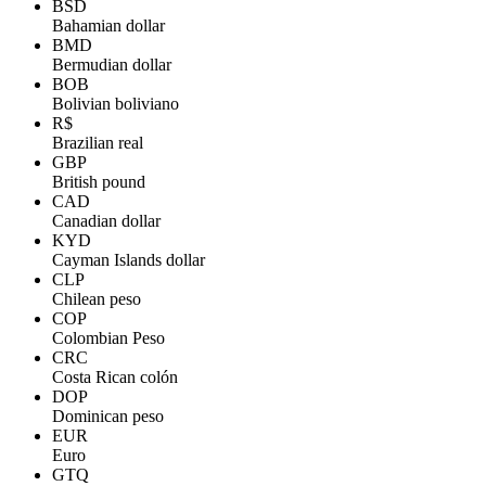
BSD
Bahamian dollar
BMD
Bermudian dollar
BOB
Bolivian boliviano
R$
Brazilian real
GBP
British pound
CAD
Canadian dollar
KYD
Cayman Islands dollar
CLP
Chilean peso
COP
Colombian Peso
CRC
Costa Rican colón
DOP
Dominican peso
EUR
Euro
GTQ