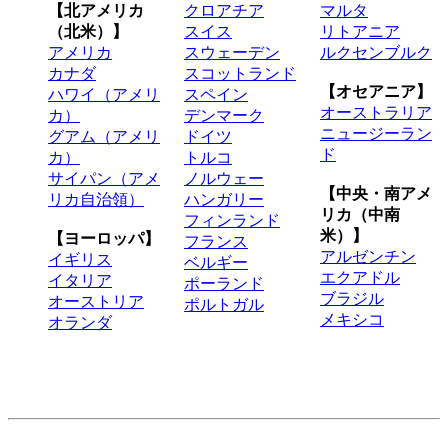
【北アメリカ
クロアチア
マルタ
（北米）】
スイス
リトアニア
アメリカ
スウェーデン
ルクセンブルク
カナダ
スコットランド
【オセアニア】
ハワイ（アメリ
スペイン
オーストラリア
カ）
デンマーク
ニュージーラン
グアム（アメリ
ドイツ
ド
カ）
トルコ
サイパン（アメ
ノルウェー
【中央・南アメ
リカ自治領）
ハンガリー
リカ（中南
フィンランド
米）】
【ヨーロッパ】
フランス
アルゼンチン
イギリス
ベルギー
エクアドル
イタリア
ポーランド
ブラジル
オーストリア
ポルトガル
メキシコ
オランダ