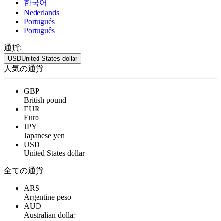
한국어
Nederlands
Portugués
Português
通貨:
USD
United States dollar
人気の通貨
GBP
British pound
EUR
Euro
JPY
Japanese yen
USD
United States dollar
全ての通貨
ARS
Argentine peso
AUD
Australian dollar