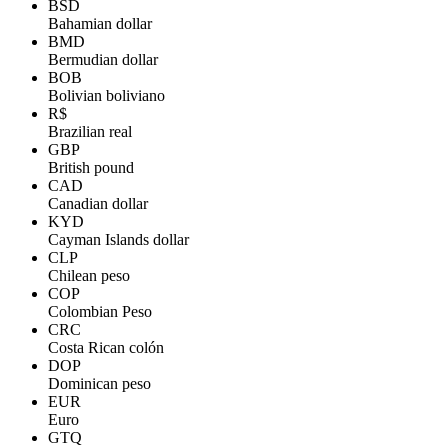
BSD
Bahamian dollar
BMD
Bermudian dollar
BOB
Bolivian boliviano
R$
Brazilian real
GBP
British pound
CAD
Canadian dollar
KYD
Cayman Islands dollar
CLP
Chilean peso
COP
Colombian Peso
CRC
Costa Rican colón
DOP
Dominican peso
EUR
Euro
GTQ