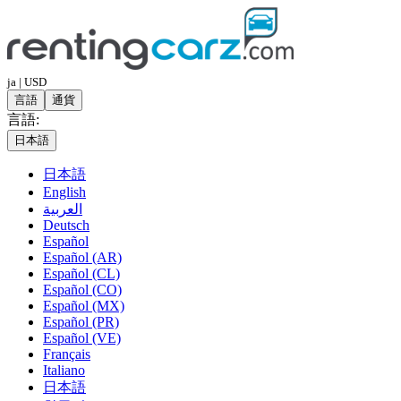
ja | USD
言語
通貨
言語:
日本語
日本語
English
العربية
Deutsch
Español
Español (AR)
Español (CL)
Español (CO)
Español (MX)
Español (PR)
Español (VE)
Français
Italiano
日本語