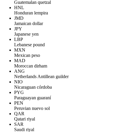
Guatemalan quetzal
HNL
Honduran lempira
JMD
Jamaican dollar
JPY
Japanese yen
LBP
Lebanese pound
MXN
Mexican peso
MAD
Moroccan dirham
ANG
Netherlands Antillean guilder
NIO
Nicaraguan córdoba
PYG
Paraguayan guaraní
PEN
Peruvian nuevo sol
QAR
Qatari riyal
SAR
Saudi riyal