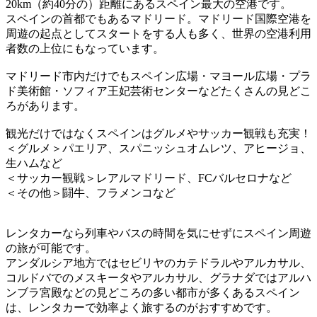
20km（約40分の）距離にあるスペイン最大の空港です。
スペインの首都でもあるマドリード。マドリード国際空港を
周遊の起点としてスタートをする人も多く、世界の空港利用
者数の上位にもなっています。
マドリード市内だけでもスペイン広場・マヨール広場・プラ
ド美術館・ソフィア王妃芸術センターなどたくさんの見どこ
ろがあります。
観光だけではなくスペインはグルメやサッカー観戦も充実！
＜グルメ＞パエリア、スパニッシュオムレツ、アヒージョ、
生ハムなど
＜サッカー観戦＞レアルマドリード、FCバルセロナなど
＜その他＞闘牛、フラメンコなど
レンタカーなら列車やバスの時間を気にせずにスペイン周遊
の旅が可能です。
アンダルシア地方ではセビリヤのカテドラルやアルカサル、
コルドバでのメスキータやアルカサル、グラナダではアルハ
ンブラ宮殿などの見どころの多い都市が多くあるスペイン
は、レンタカーで効率よく旅するのがおすすめです。