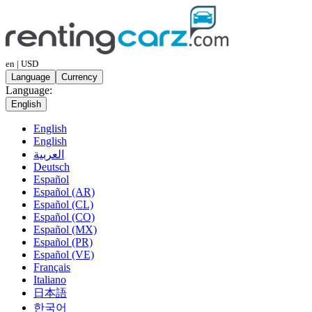
en | USD
Language
Currency
Language:
English
English
English
العربية
Deutsch
Español
Español (AR)
Español (CL)
Español (CO)
Español (MX)
Español (PR)
Español (VE)
Français
Italiano
日本語
한국어