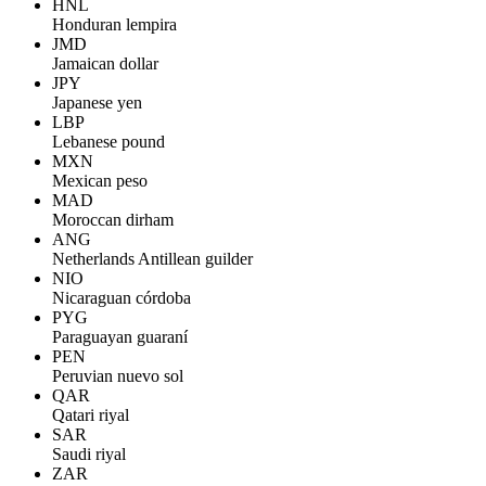
HNL
Honduran lempira
JMD
Jamaican dollar
JPY
Japanese yen
LBP
Lebanese pound
MXN
Mexican peso
MAD
Moroccan dirham
ANG
Netherlands Antillean guilder
NIO
Nicaraguan córdoba
PYG
Paraguayan guaraní
PEN
Peruvian nuevo sol
QAR
Qatari riyal
SAR
Saudi riyal
ZAR