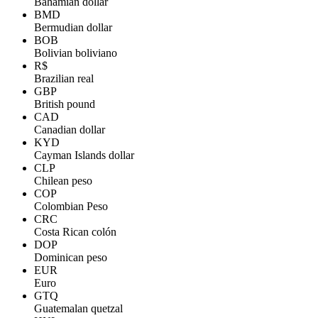
Bahamian dollar
BMD
Bermudian dollar
BOB
Bolivian boliviano
R$
Brazilian real
GBP
British pound
CAD
Canadian dollar
KYD
Cayman Islands dollar
CLP
Chilean peso
COP
Colombian Peso
CRC
Costa Rican colón
DOP
Dominican peso
EUR
Euro
GTQ
Guatemalan quetzal