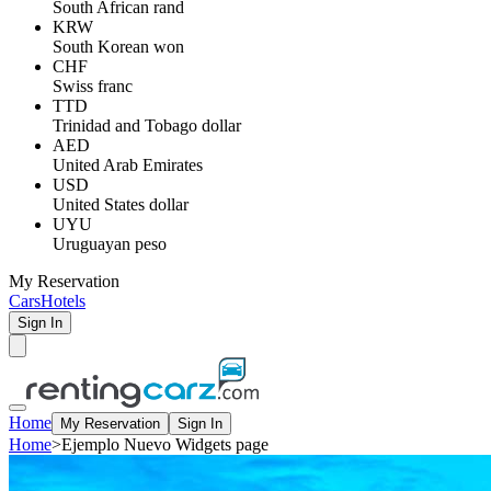
South African rand
KRW
South Korean won
CHF
Swiss franc
TTD
Trinidad and Tobago dollar
AED
United Arab Emirates
USD
United States dollar
UYU
Uruguayan peso
My Reservation
Cars
Hotels
Sign In
Home
My Reservation
Sign In
Home
>
Ejemplo Nuevo Widgets page