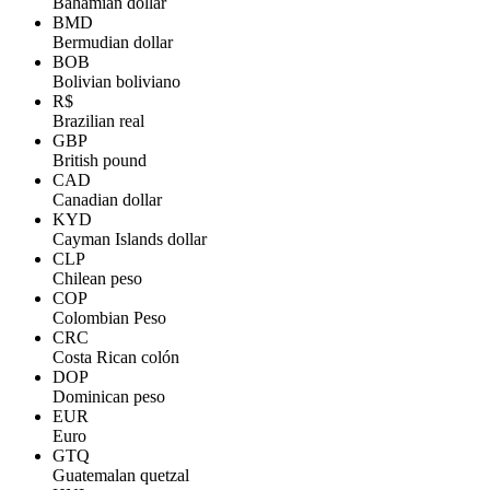
Bahamian dollar
BMD
Bermudian dollar
BOB
Bolivian boliviano
R$
Brazilian real
GBP
British pound
CAD
Canadian dollar
KYD
Cayman Islands dollar
CLP
Chilean peso
COP
Colombian Peso
CRC
Costa Rican colón
DOP
Dominican peso
EUR
Euro
GTQ
Guatemalan quetzal