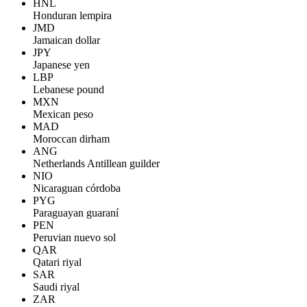
HNL
Honduran lempira
JMD
Jamaican dollar
JPY
Japanese yen
LBP
Lebanese pound
MXN
Mexican peso
MAD
Moroccan dirham
ANG
Netherlands Antillean guilder
NIO
Nicaraguan córdoba
PYG
Paraguayan guaraní
PEN
Peruvian nuevo sol
QAR
Qatari riyal
SAR
Saudi riyal
ZAR