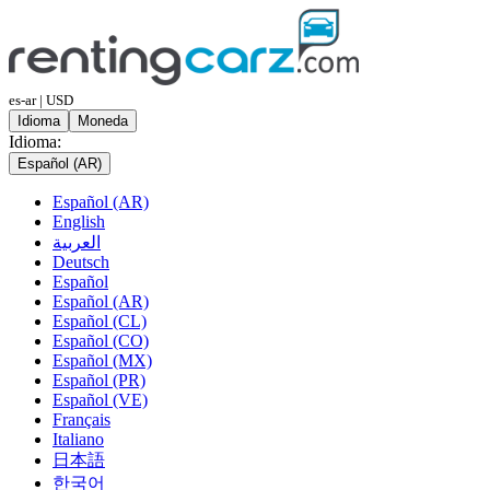
es-ar | USD
Idioma
Moneda
Idioma:
Español (AR)
Español (AR)
English
العربية
Deutsch
Español
Español (AR)
Español (CL)
Español (CO)
Español (MX)
Español (PR)
Español (VE)
Français
Italiano
日本語
한국어