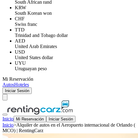
South African rand
KRW
South Korean won
CHF
Swiss franc
TTD
Trinidad and Tobago dollar
AED
United Arab Emirates
USD
United States dollar
UYU
Uruguayan peso
Mi Reservación
Autos
Hoteles
Iniciar Sesión
Inicio
Mi Reservación
Iniciar Sesión
Inicio
>
Alquiler de autos en el Aeropuerto internacional de Orlando (
MCO) | RentingCarz