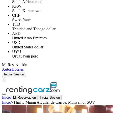
South African rand
KRW
South Korean won
CHF
Swiss franc
TTD
Trinidad and Tobago dollar
AED
United Arab Emirates
USD
United States dollar
UYU
Uruguayan peso
Mi Reservación
Autos
Hoteles
Iniciar Sesión
Inicio
Mi Reservación
Iniciar Sesión
Inicio
>
Thrifty Miami Alquiler de Carros, Minivan or SUV