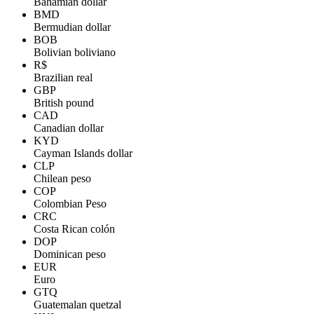
Bahamian dollar
BMD
Bermudian dollar
BOB
Bolivian boliviano
R$
Brazilian real
GBP
British pound
CAD
Canadian dollar
KYD
Cayman Islands dollar
CLP
Chilean peso
COP
Colombian Peso
CRC
Costa Rican colón
DOP
Dominican peso
EUR
Euro
GTQ
Guatemalan quetzal