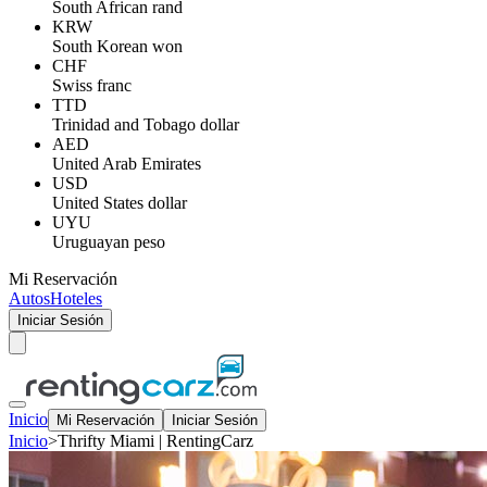
South African rand
KRW
South Korean won
CHF
Swiss franc
TTD
Trinidad and Tobago dollar
AED
United Arab Emirates
USD
United States dollar
UYU
Uruguayan peso
Mi Reservación
Autos
Hoteles
Iniciar Sesión
Inicio
Mi Reservación
Iniciar Sesión
Inicio
>
Thrifty Miami | RentingCarz