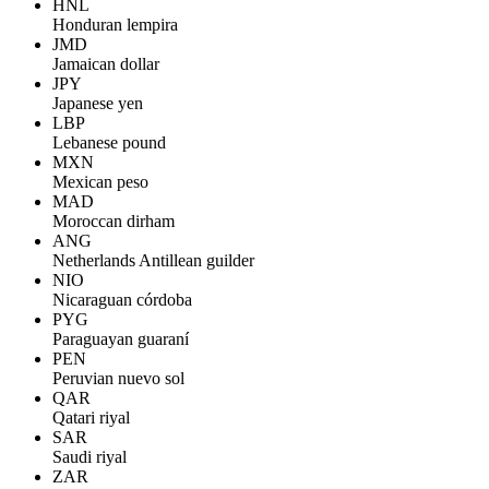
HNL
Honduran lempira
JMD
Jamaican dollar
JPY
Japanese yen
LBP
Lebanese pound
MXN
Mexican peso
MAD
Moroccan dirham
ANG
Netherlands Antillean guilder
NIO
Nicaraguan córdoba
PYG
Paraguayan guaraní
PEN
Peruvian nuevo sol
QAR
Qatari riyal
SAR
Saudi riyal
ZAR