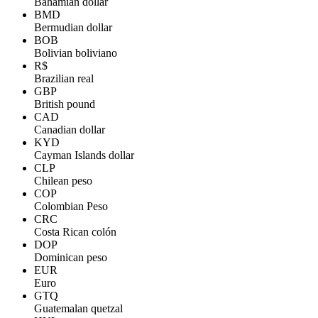
Bahamian dollar
BMD
Bermudian dollar
BOB
Bolivian boliviano
R$
Brazilian real
GBP
British pound
CAD
Canadian dollar
KYD
Cayman Islands dollar
CLP
Chilean peso
COP
Colombian Peso
CRC
Costa Rican colón
DOP
Dominican peso
EUR
Euro
GTQ
Guatemalan quetzal