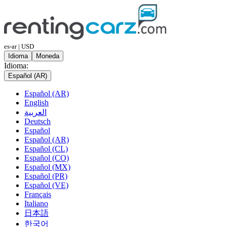
es-ar | USD
Idioma
Moneda
Idioma:
Español (AR)
Español (AR)
English
العربية
Deutsch
Español
Español (AR)
Español (CL)
Español (CO)
Español (MX)
Español (PR)
Español (VE)
Français
Italiano
日本語
한국어