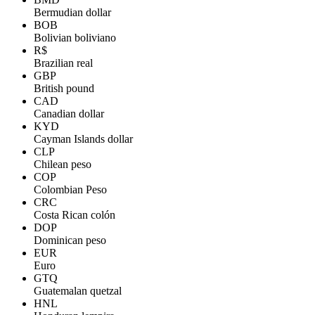
Bermudian dollar
BOB
Bolivian boliviano
R$
Brazilian real
GBP
British pound
CAD
Canadian dollar
KYD
Cayman Islands dollar
CLP
Chilean peso
COP
Colombian Peso
CRC
Costa Rican colón
DOP
Dominican peso
EUR
Euro
GTQ
Guatemalan quetzal
HNL