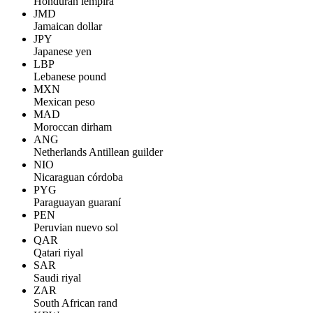
Honduran lempira
JMD
Jamaican dollar
JPY
Japanese yen
LBP
Lebanese pound
MXN
Mexican peso
MAD
Moroccan dirham
ANG
Netherlands Antillean guilder
NIO
Nicaraguan córdoba
PYG
Paraguayan guaraní
PEN
Peruvian nuevo sol
QAR
Qatari riyal
SAR
Saudi riyal
ZAR
South African rand