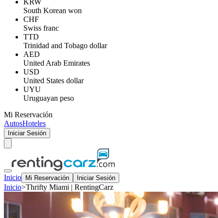
KRW
South Korean won
CHF
Swiss franc
TTD
Trinidad and Tobago dollar
AED
United Arab Emirates
USD
United States dollar
UYU
Uruguayan peso
Mi Reservación
Autos
Hoteles
Iniciar Sesión
Inicio
Mi Reservación
Iniciar Sesión
Inicio
>
Thrifty Miami | RentingCarz