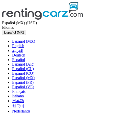
Español (MX) (USD)
Idioma:
Español (MX)
Español (MX)
English
العربية
Deutsch
Español
Español (AR)
Español (CL)
Español (CO)
Español (MX)
Español (PR)
Español (VE)
Français
Italiano
日本語
한국어
Nederlands