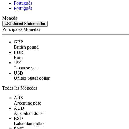
Portugués
Português
Moneda:
USD
United States dollar
Principales Monedas
GBP
British pound
EUR
Euro
JPY
Japanese yen
USD
United States dollar
Todas las Monedas
ARS
Argentine peso
AUD
Australian dollar
BSD
Bahamian dollar
BMD