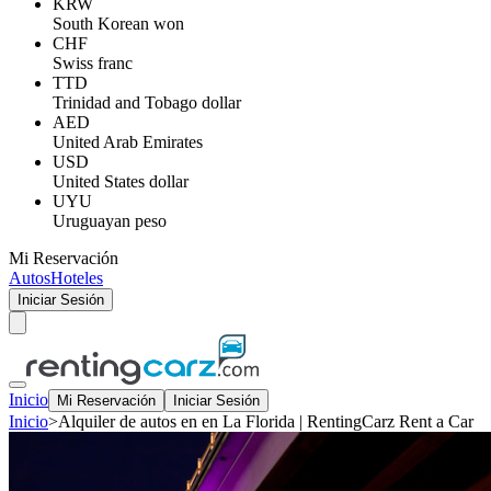
KRW
South Korean won
CHF
Swiss franc
TTD
Trinidad and Tobago dollar
AED
United Arab Emirates
USD
United States dollar
UYU
Uruguayan peso
Mi Reservación
Autos
Hoteles
Iniciar Sesión
Inicio
Mi Reservación
Iniciar Sesión
Inicio
>
Alquiler de autos en en La Florida | RentingCarz Rent a Car