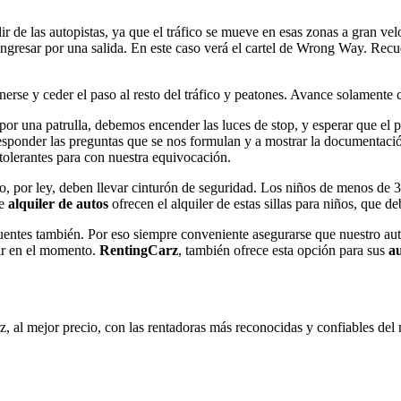
lir de las autopistas, ya que el tráfico se mueve en esas zonas a gran v
e ingresar por una salida. En este caso verá el cartel de Wrong Way. R
nerse y ceder el paso al resto del tráfico y peatones. Avance solamente
por una patrulla, debemos encender las luces de stop, y esperar que el 
 a responder las preguntas que se nos formulan y a mostrar la documenta
 tolerantes para con nuestra equivocación.
o, por ley, deben llevar cinturón de seguridad. Los niños de menos de 3
de
alquiler de autos
ofrecen el alquiler de estas sillas para niños, que d
puentes también. Por eso siempre conveniente asegurarse que nuestro aut
gar en el momento.
RentingCarz
, también ofrece esta opción para sus
au
, al mejor precio, con las rentadoras más reconocidas y confiables d