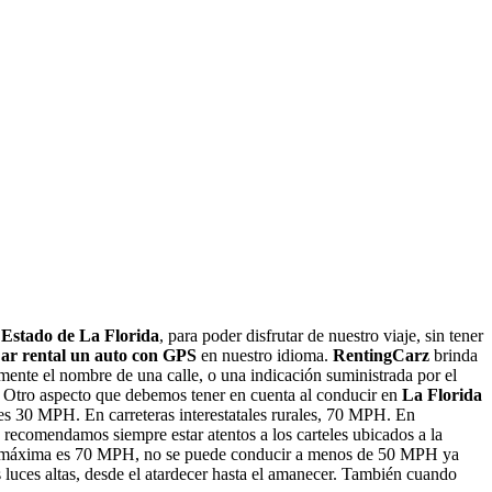
l
Estado de La Florida
, para poder disfrutar de nuestro viaje, sin tener
ar rental un auto con GPS
en nuestro idioma.
RentingCarz
brinda
ente el nombre de una calle, o una indicación suministrada por el
. Otro aspecto que debemos tener en cuenta al conducir en
La Florida
 es 30 MPH. En carreteras interestatales rurales, 70 MPH. En
recomendamos siempre estar atentos a los carteles ubicados a la
dad máxima es 70 MPH, no se puede conducir a menos de 50 MPH ya
s luces altas, desde el atardecer hasta el amanecer. También cuando