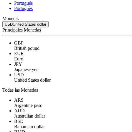
Portugués
Português
Moneda:
USD
United States dollar
Principales Monedas
GBP
British pound
EUR
Euro
JPY
Japanese yen
USD
United States dollar
Todas las Monedas
ARS
Argentine peso
AUD
Australian dollar
BSD
Bahamian dollar
BMD