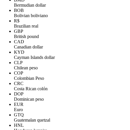
Bermudian dollar
BOB
Bolivian boliviano
R$
Brazilian real
GBP
British pound
CAD
Canadian dollar
KYD
Cayman Islands dollar
CLP
Chilean peso
COP
Colombian Peso
CRC
Costa Rican colón
DOP
Dominican peso
EUR
Euro
GTQ
Guatemalan quetzal
HNL