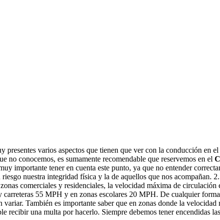
y presentes varios aspectos que tienen que ver con la conducción en e
do que no conocemos, es sumamente recomendable que reservemos en el
C
y importante tener en cuenta este punto, ya que no entender correctam
iesgo nuestra integridad física y la de aquellos que nos acompañan. 2
, zonas comerciales y residenciales, la velocidad máxima de circulación
 y carreteras 55 MPH y en zonas escolares 20 MPH. De cualquier forma 
en variar. También es importante saber que en zonas donde la veloci
ible recibir una multa por hacerlo. Siempre debemos tener encendidas la