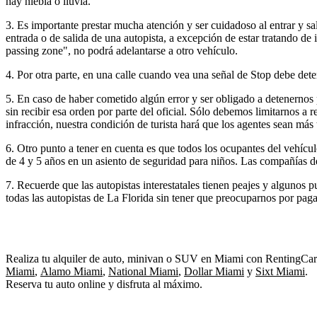
hay niebla o lluvia.
3. Es importante prestar mucha atención y ser cuidadoso al entrar y sa
entrada o de salida de una autopista, a excepción de estar tratando d
passing zone", no podrá adelantarse a otro vehículo.
4. Por otra parte, en una calle cuando vea una señal de Stop debe dete
5. En caso de haber cometido algún error y ser obligado a detenernos 
sin recibir esa orden por parte del oficial. Sólo debemos limitarnos
infracción, nuestra condición de turista hará que los agentes sean más
6. Otro punto a tener en cuenta es que todos los ocupantes del vehícul
de 4 y 5 años en un asiento de seguridad para niños. Las compañías 
7. Recuerde que las autopistas interestatales tienen peajes y algunos 
todas las autopistas de La Florida sin tener que preocuparnos por pa
Realiza tu alquiler de auto, minivan o SUV en Miami con RentingCarz
Miami
,
Alamo Miami
,
National Miami
,
Dollar Miami
y
Sixt Miami
.
Reserva tu auto online y disfruta al máximo.