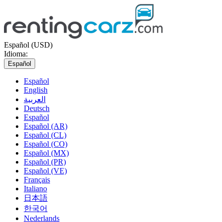
Español (USD)
Idioma:
Español
Español
English
العربية
Deutsch
Español
Español (AR)
Español (CL)
Español (CO)
Español (MX)
Español (PR)
Español (VE)
Français
Italiano
日本語
한국어
Nederlands