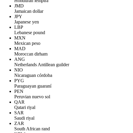
Honduran lempira
JMD
Jamaican dollar
JPY
Japanese yen
LBP
Lebanese pound
MXN
Mexican peso
MAD
Moroccan dirham
ANG
Netherlands Antillean guilder
NIO
Nicaraguan córdoba
PYG
Paraguayan guaraní
PEN
Peruvian nuevo sol
QAR
Qatari riyal
SAR
Saudi riyal
ZAR
South African rand