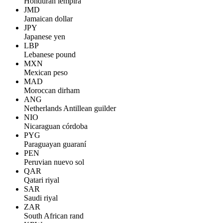
Honduran lempira
JMD
Jamaican dollar
JPY
Japanese yen
LBP
Lebanese pound
MXN
Mexican peso
MAD
Moroccan dirham
ANG
Netherlands Antillean guilder
NIO
Nicaraguan córdoba
PYG
Paraguayan guaraní
PEN
Peruvian nuevo sol
QAR
Qatari riyal
SAR
Saudi riyal
ZAR
South African rand