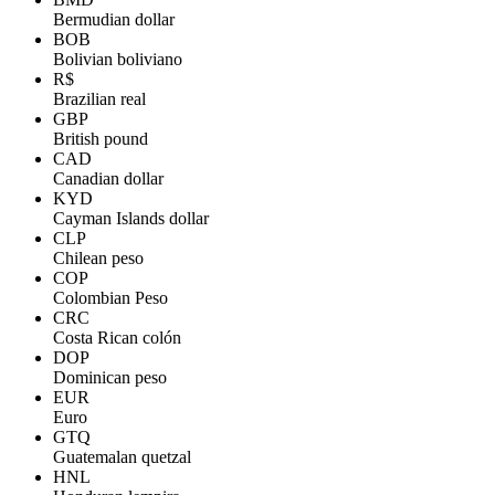
Bermudian dollar
BOB
Bolivian boliviano
R$
Brazilian real
GBP
British pound
CAD
Canadian dollar
KYD
Cayman Islands dollar
CLP
Chilean peso
COP
Colombian Peso
CRC
Costa Rican colón
DOP
Dominican peso
EUR
Euro
GTQ
Guatemalan quetzal
HNL