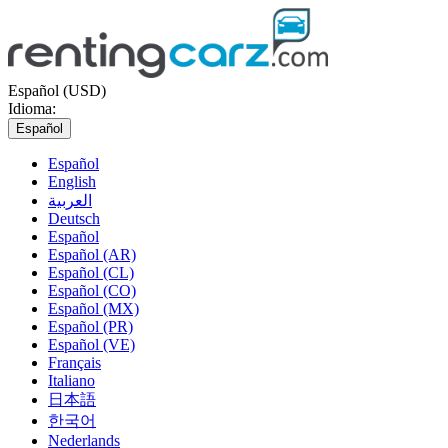
Español (USD)
Idioma:
Español
Español
English
العربية
Deutsch
Español
Español (AR)
Español (CL)
Español (CO)
Español (MX)
Español (PR)
Español (VE)
Français
Italiano
日本語
한국어
Nederlands