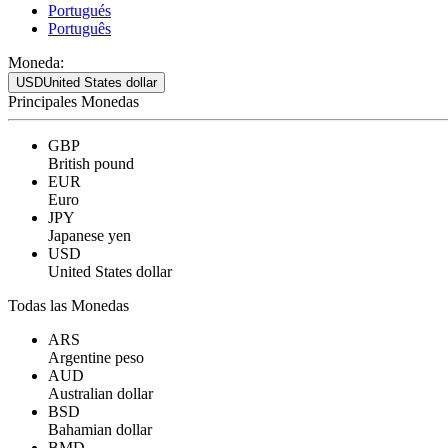
Portugués
Português
Moneda:
USD
United States dollar
Principales Monedas
GBP
British pound
EUR
Euro
JPY
Japanese yen
USD
United States dollar
Todas las Monedas
ARS
Argentine peso
AUD
Australian dollar
BSD
Bahamian dollar
BMD