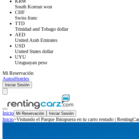
KRW
South Korean won
CHF
Swiss franc
TTD
Trinidad and Tobago dollar
AED
United Arab Emirates
USD
United States dollar
UYU
Uruguayan peso
Mi Reservación
Autos
Hoteles
Iniciar Sesión
Inicio
Mi Reservación
Iniciar Sesión
Inicio
>
Visitando el Parque Ibirapuera en tu carro rentado | RentingCa