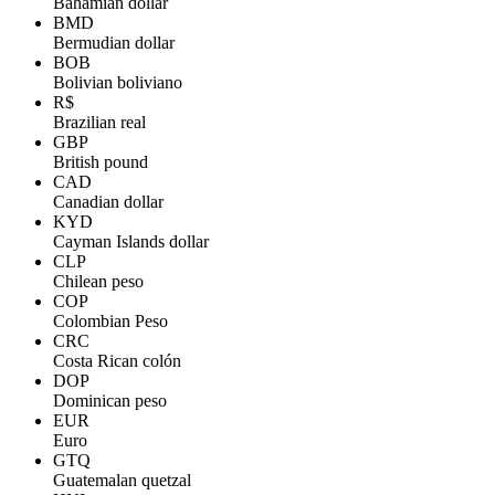
Bahamian dollar
BMD
Bermudian dollar
BOB
Bolivian boliviano
R$
Brazilian real
GBP
British pound
CAD
Canadian dollar
KYD
Cayman Islands dollar
CLP
Chilean peso
COP
Colombian Peso
CRC
Costa Rican colón
DOP
Dominican peso
EUR
Euro
GTQ
Guatemalan quetzal