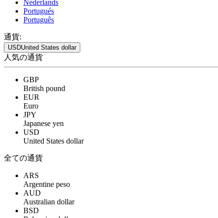
Nederlands
Portugués
Português
通貨:
USD
United States dollar
人気の通貨
GBP
British pound
EUR
Euro
JPY
Japanese yen
USD
United States dollar
全ての通貨
ARS
Argentine peso
AUD
Australian dollar
BSD