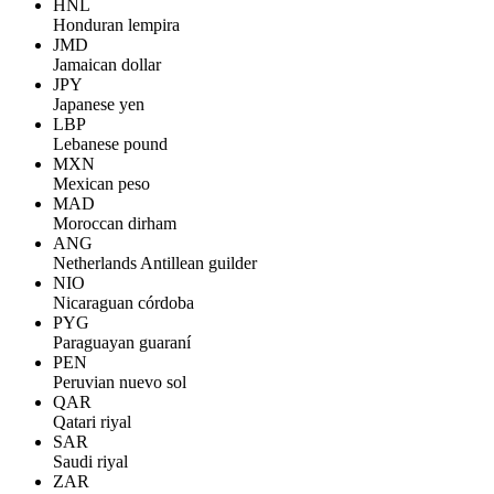
HNL
Honduran lempira
JMD
Jamaican dollar
JPY
Japanese yen
LBP
Lebanese pound
MXN
Mexican peso
MAD
Moroccan dirham
ANG
Netherlands Antillean guilder
NIO
Nicaraguan córdoba
PYG
Paraguayan guaraní
PEN
Peruvian nuevo sol
QAR
Qatari riyal
SAR
Saudi riyal
ZAR