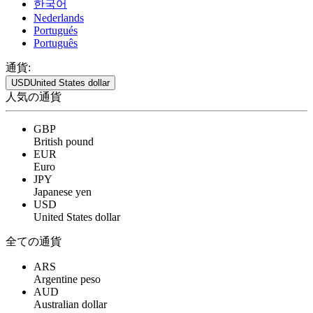
한국어
Nederlands
Portugués
Português
通貨:
USD
United States dollar
人気の通貨
GBP
British pound
EUR
Euro
JPY
Japanese yen
USD
United States dollar
全ての通貨
ARS
Argentine peso
AUD
Australian dollar