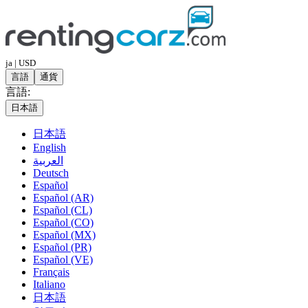
ja | USD
言語
通貨
言語:
日本語
日本語
English
العربية
Deutsch
Español
Español (AR)
Español (CL)
Español (CO)
Español (MX)
Español (PR)
Español (VE)
Français
Italiano
日本語