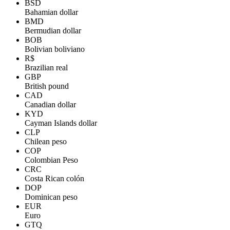
BSD
Bahamian dollar
BMD
Bermudian dollar
BOB
Bolivian boliviano
R$
Brazilian real
GBP
British pound
CAD
Canadian dollar
KYD
Cayman Islands dollar
CLP
Chilean peso
COP
Colombian Peso
CRC
Costa Rican colón
DOP
Dominican peso
EUR
Euro
GTQ