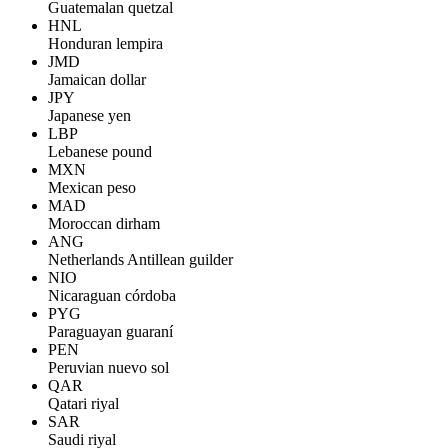
Guatemalan quetzal
HNL
Honduran lempira
JMD
Jamaican dollar
JPY
Japanese yen
LBP
Lebanese pound
MXN
Mexican peso
MAD
Moroccan dirham
ANG
Netherlands Antillean guilder
NIO
Nicaraguan córdoba
PYG
Paraguayan guaraní
PEN
Peruvian nuevo sol
QAR
Qatari riyal
SAR
Saudi riyal