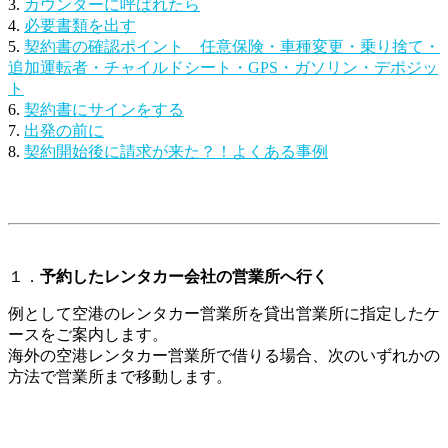
3.
カウンターに呼ばれたら
4.
必要書類を出す
5.
契約書の確認ポイント 任意保険・車種変更・乗り捨て・
追加運転者・チャイルドシート・GPS・ガソリン・デポジッ
ト
6.
契約書にサインをする
7.
出発の前に
8.
契約開始後に請求が来た？！よくある事例
１．
予約したレンタカー会社の営業所へ行く
例として空港のレンタカー営業所を貸出営業所に指定したケ
ースをご案内します。
海外の空港レンタカー営業所で借りる場合、次のいずれかの
方法で営業所まで移動します。