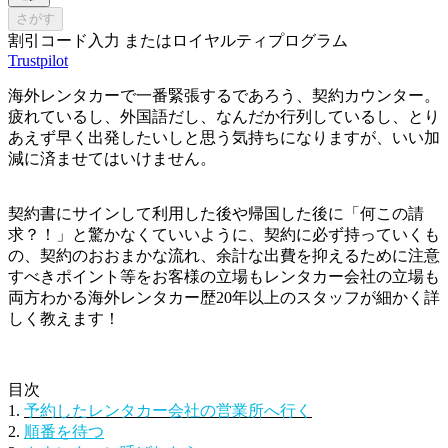
さがす
割引コード入力 またはロイヤルティプログラム
Trustpilot
海外レンタカーで一番緊張するであろう、契約カウンター。
疲れているし、外国語だし、なんだか行列しているし、とり
あえず早く出発したいしと思う気持ちになりますが、いい加
減に済ませてはいけません。
契約書にサインして利用した後や帰国した後に「何この請
求？！」と驚かなくていいように、契約に必ず持っていくも
の、契約のおおまかな流れ、余計な出費を抑えるために注意
すべきポイント等をお客様の立場もレンタカー会社の立場も
両方わかる海外レンタカー歴20年以上のスタッフが細かく詳
しく教えます！
目次
1.
予約したレンタカー会社の営業所へ行く
2.
順番を待つ