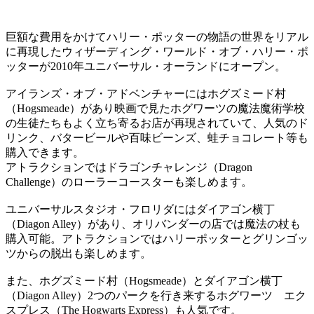
巨額な費用をかけてハリー・ポッターの物語の世界をリアル
に再現したウィザーディング・ワールド・オブ・ハリー・ポ
ッターが2010年ユニバーサル・オーランドにオープン。
アイランズ・オブ・アドベンチャーにはホグズミード村
（Hogsmeade）があり映画で見たホグワーツの魔法魔術学校
の生徒たちもよく立ち寄るお店が再現されていて、人気のド
リンク、バタービールや百味ビーンズ、蛙チョコレート等も
購入できます。
アトラクションではドラゴンチャレンジ（Dragon
Challenge）のローラーコースターも楽しめます。
ユニバーサルスタジオ・フロリダにはダイアゴン横丁
（Diagon Alley）があり、オリバンダーの店では魔法の杖も
購入可能。アトラクションではハリーポッターとグリンゴッ
ツからの脱出も楽しめます。
また、ホグズミード村（Hogsmeade）とダイアゴン横丁
（Diagon Alley）2つのパークを行き来するホグワーツ エク
スプレス（The Hogwarts Express）も人気です。