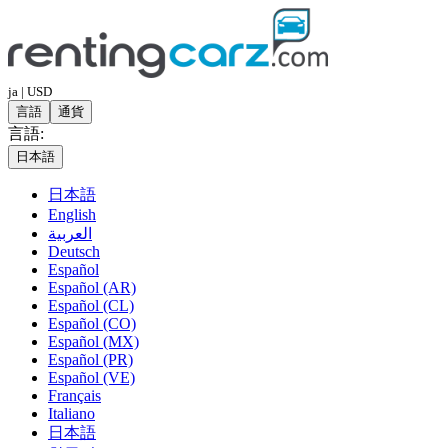
ja | USD
言語
通貨
言語:
日本語
日本語
English
العربية
Deutsch
Español
Español (AR)
Español (CL)
Español (CO)
Español (MX)
Español (PR)
Español (VE)
Français
Italiano
日本語