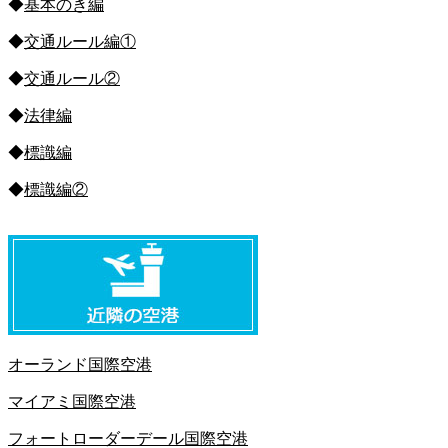
◆
基本のき編
◆
交通ルール編①
◆
交通ルール②
◆
法律編
◆
標識編
◆
標識編②
オーランド国際空港
マイアミ国際空港
フォートローダーデール国際空港