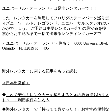
ユニバーサル・オーランドへは是非レンタカーで！！
また、レンタカーを利用してフロリダのテーマパーク巡り
デ
ィズニーワールド
、
レゴランド
、
ユニバーサルスタジオ
はい
かがでしょう。 ご予約は主要レンタカー会社の最安値を検
索からお申込みまで一括で出来るレンティングカーズで！
＜ユニバーサル・オーランド＞ 住所： 6000 Universal Blvd,
Orlando FL 32819 R 405
海外レンタカーに関する記事をもっと読む
＜日本出発前＞
◆
これで安心！レンタカーを契約するときの必須持ち物リス
ト５！｜利用条件を知ろう
◆
海外レンタカーで「持ってて良かった！」おすすめ便利な