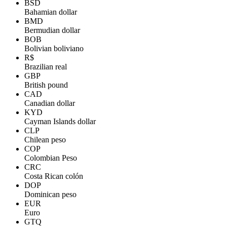
BSD
Bahamian dollar
BMD
Bermudian dollar
BOB
Bolivian boliviano
R$
Brazilian real
GBP
British pound
CAD
Canadian dollar
KYD
Cayman Islands dollar
CLP
Chilean peso
COP
Colombian Peso
CRC
Costa Rican colón
DOP
Dominican peso
EUR
Euro
GTQ