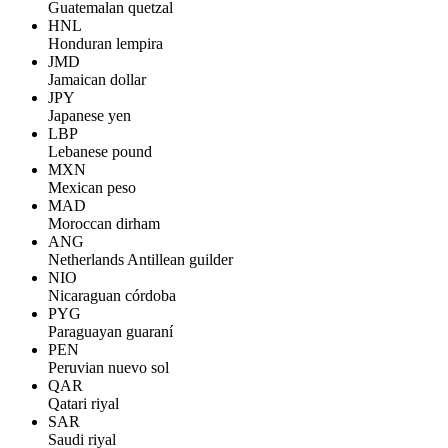
Guatemalan quetzal
HNL
Honduran lempira
JMD
Jamaican dollar
JPY
Japanese yen
LBP
Lebanese pound
MXN
Mexican peso
MAD
Moroccan dirham
ANG
Netherlands Antillean guilder
NIO
Nicaraguan córdoba
PYG
Paraguayan guaraní
PEN
Peruvian nuevo sol
QAR
Qatari riyal
SAR
Saudi riyal