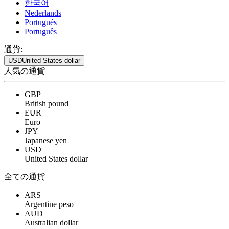
한국어
Nederlands
Portugués
Português
通貨:
USD
United States dollar
人気の通貨
GBP
British pound
EUR
Euro
JPY
Japanese yen
USD
United States dollar
全ての通貨
ARS
Argentine peso
AUD
Australian dollar