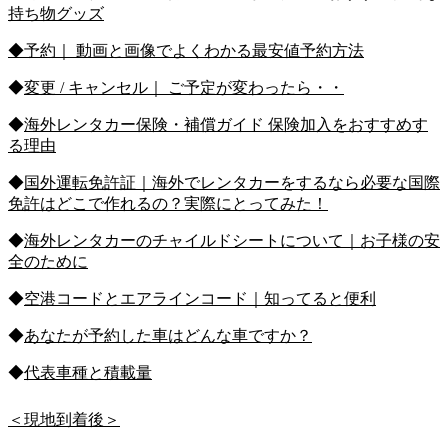
持ち物グッズ
◆予約｜ 動画と画像でよくわかる最安値予約方法
◆
変更 / キャンセル｜ ご予定が変わったら・・
◆
海外レンタカー保険・補償ガイド 保険加入をおすすめす
る理由
◆
国外運転免許証｜海外でレンタカーをするなら必要な国際
免許はどこで作れるの？実際にとってみた！
◆
海外レンタカーのチャイルドシートについて｜お子様の安
全のために
◆
空港コードとエアラインコード｜知ってると便利
◆
あなたが予約した車はどんな車ですか？
◆
代表車種と積載量
＜現地到着後＞