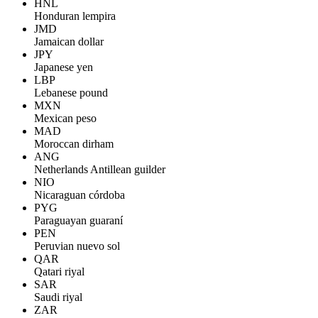
HNL
Honduran lempira
JMD
Jamaican dollar
JPY
Japanese yen
LBP
Lebanese pound
MXN
Mexican peso
MAD
Moroccan dirham
ANG
Netherlands Antillean guilder
NIO
Nicaraguan córdoba
PYG
Paraguayan guaraní
PEN
Peruvian nuevo sol
QAR
Qatari riyal
SAR
Saudi riyal
ZAR