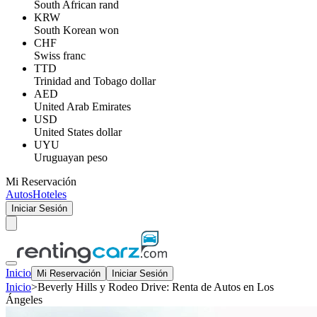
South African rand
KRW
South Korean won
CHF
Swiss franc
TTD
Trinidad and Tobago dollar
AED
United Arab Emirates
USD
United States dollar
UYU
Uruguayan peso
Mi Reservación
Autos
Hoteles
Iniciar Sesión
Inicio
Mi Reservación
Iniciar Sesión
Inicio
>
Beverly Hills y Rodeo Drive: Renta de Autos en Los
Ángeles