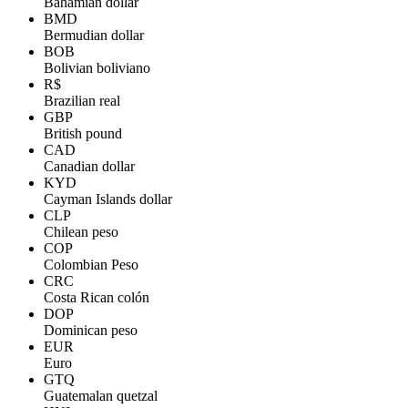
Bahamian dollar
BMD
Bermudian dollar
BOB
Bolivian boliviano
R$
Brazilian real
GBP
British pound
CAD
Canadian dollar
KYD
Cayman Islands dollar
CLP
Chilean peso
COP
Colombian Peso
CRC
Costa Rican colón
DOP
Dominican peso
EUR
Euro
GTQ
Guatemalan quetzal