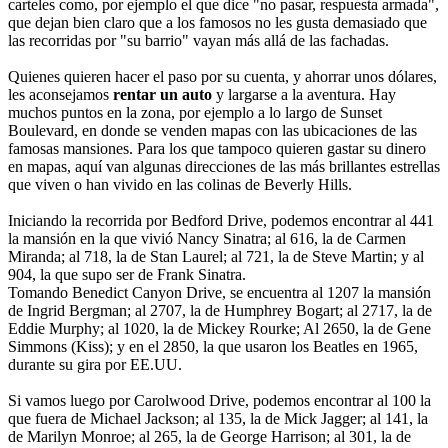
carteles como, por ejemplo el que dice "no pasar, respuesta armada",
que dejan bien claro que a los famosos no les gusta demasiado que
las recorridas por "su barrio" vayan más allá de las fachadas.
Quienes quieren hacer el paso por su cuenta, y ahorrar unos dólares,
les aconsejamos
rentar un auto
y largarse a la aventura. Hay
muchos puntos en la zona, por ejemplo a lo largo de Sunset
Boulevard, en donde se venden mapas con las ubicaciones de las
famosas mansiones. Para los que tampoco quieren gastar su dinero
en mapas, aquí van algunas direcciones de las más brillantes estrellas
que viven o han vivido en las colinas de Beverly Hills.
Iniciando la recorrida por Bedford Drive, podemos encontrar al 441
la mansión en la que vivió Nancy Sinatra; al 616, la de Carmen
Miranda; al 718, la de Stan Laurel; al 721, la de Steve Martin; y al
904, la que supo ser de Frank Sinatra.
Tomando Benedict Canyon Drive, se encuentra al 1207 la mansión
de Ingrid Bergman; al 2707, la de Humphrey Bogart; al 2717, la de
Eddie Murphy; al 1020, la de Mickey Rourke; Al 2650, la de Gene
Simmons (Kiss); y en el 2850, la que usaron los Beatles en 1965,
durante su gira por EE.UU.
Si vamos luego por Carolwood Drive, podemos encontrar al 100 la
que fuera de Michael Jackson; al 135, la de Mick Jagger; al 141, la
de Marilyn Monroe; al 265, la de George Harrison; al 301, la de