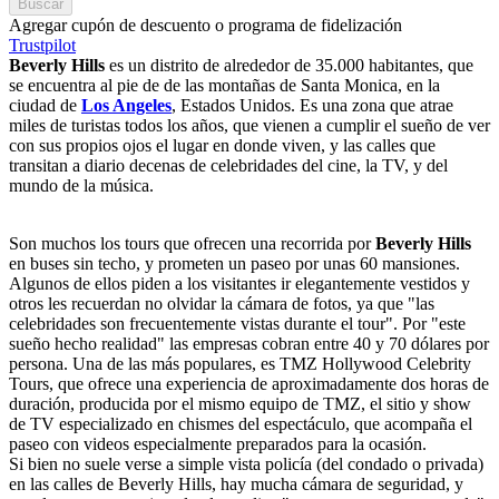
Buscar
Agregar cupón de descuento o programa de fidelización
Trustpilot
Beverly Hills
es un distrito de alrededor de 35.000 habitantes, que
se encuentra al pie de de las montañas de Santa Monica, en la
ciudad de
Los Angeles
, Estados Unidos. Es una zona que atrae
miles de turistas todos los años, que vienen a cumplir el sueño de ver
con sus propios ojos el lugar en donde viven, y las calles que
transitan a diario decenas de celebridades del cine, la TV, y del
mundo de la música.
Son muchos los tours que ofrecen una recorrida por
Beverly Hills
en buses sin techo, y prometen un paseo por unas 60 mansiones.
Algunos de ellos piden a los visitantes ir elegantemente vestidos y
otros les recuerdan no olvidar la cámara de fotos, ya que "las
celebridades son frecuentemente vistas durante el tour". Por "este
sueño hecho realidad" las empresas cobran entre 40 y 70 dólares por
persona. Una de las más populares, es TMZ Hollywood Celebrity
Tours, que ofrece una experiencia de aproximadamente dos horas de
duración, producida por el mismo equipo de TMZ, el sitio y show
de TV especializado en chismes del espectáculo, que acompaña el
paseo con videos especialmente preparados para la ocasión.
Si bien no suele verse a simple vista policía (del condado o privada)
en las calles de Beverly Hills, hay mucha cámara de seguridad, y