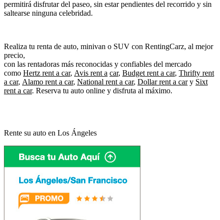
permitirá disfrutar del paseo, sin estar pendientes del recorrido y sin
saltearse ninguna celebridad.
Realiza tu renta de auto, minivan o SUV con RentingCarz, al mejor
precio,
con las rentadoras más reconocidas y confiables del mercado
como
Hertz rent a car
,
Avis rent a
car
,
Budget rent a car
,
Thrifty rent
a car
,
Alamo rent a car
,
National rent a car
,
Dollar rent a car
y
Sixt
rent a car
. Reserva tu auto online y disfruta al máximo.
Rente su auto en Los Ángeles