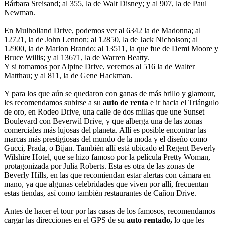
Bárbara Sreisand; al 355, la de Walt Disney; y al 907, la de Paul
Newman.
En Mulholland Drive, podemos ver al 6342 la de Madonna; al
12721, la de John Lennon; al 12850, la de Jack Nicholson; al
12900, la de Marlon Brando; al 13511, la que fue de Demi Moore y
Bruce Willis; y al 13671, la de Warren Beatty.
Y si tomamos por Alpine Drive, veremos al 516 la de Walter
Matthau; y al 811, la de Gene Hackman.
Y para los que aún se quedaron con ganas de más brillo y glamour,
les recomendamos subirse a su
auto de renta
e ir hacia el Triángulo
de oro, en Rodeo Drive, una calle de dos millas que une Sunset
Boulevard con Beverwil Drive, y que alberga una de las zonas
comerciales más lujosas del planeta. Allí es posible encontrar las
marcas más prestigiosas del mundo de la moda y el diseño como
Gucci, Prada, o Bijan. También allí está ubicado el Regent Beverly
Wilshire Hotel, que se hizo famoso por la película Pretty Woman,
protagonizada por Julia Roberts. Esta es otra de las zonas de
Beverly Hills, en las que recomiendan estar alertas con cámara en
mano, ya que algunas celebridades que viven por allí, frecuentan
estas tiendas, así como también restaurantes de Cañon Drive.
Antes de hacer el tour por las casas de los famosos, recomendamos
cargar las direcciones en el GPS de su
auto rentado,
lo que les