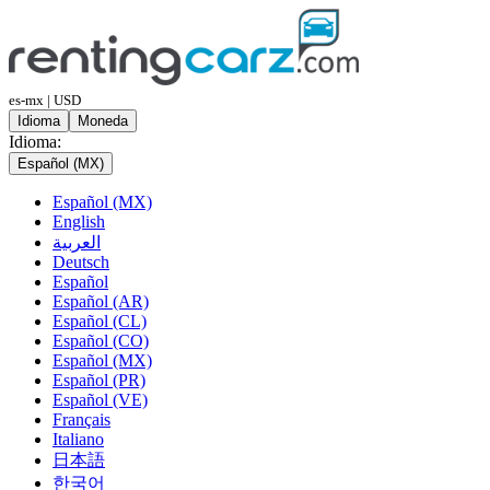
es-mx | USD
Idioma
Moneda
Idioma:
Español (MX)
Español (MX)
English
العربية
Deutsch
Español
Español (AR)
Español (CL)
Español (CO)
Español (MX)
Español (PR)
Español (VE)
Français
Italiano
日本語
한국어