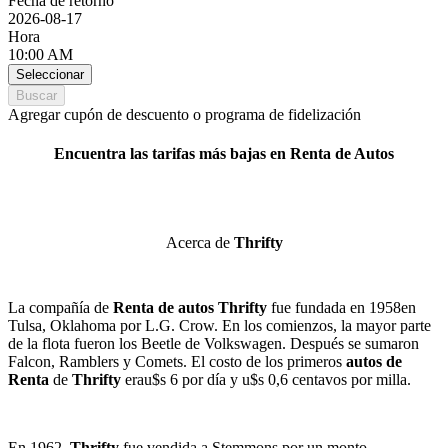
Fecha de retorno
2026-08-17
Hora
10:00 AM
Seleccionar
Buscar
Agregar cupón de descuento o programa de fidelización
Encuentra las tarifas más bajas en Renta de Autos
Acerca de
Thrifty
La compañía de
Renta de autos
Thrifty
fue fundada en 1958en
Tulsa, Oklahoma por L.G. Crow. En los comienzos, la mayor parte
de la flota fueron los Beetle de Volkswagen. Después se sumaron
Falcon, Ramblers y Comets. El costo de los primeros
autos de
Renta
de
Thrifty
erau$s 6 por día y u$s 0,6 centavos por milla.
En 1962,
Thrifty
fue vendida a Stemmons por un monto