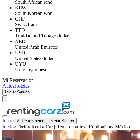
South African rand
KRW
South Korean won
CHF
Swiss franc
TTD
Trinidad and Tobago dollar
AED
United Arab Emirates
USD
United States dollar
UYU
Uruguayan peso
Mi Reservación
Autos
Hoteles
Iniciar Sesión
Inicio
Mi Reservación
Iniciar Sesión
Inicio
>
Thrifty Rent a Car | Renta de autos | RentingCarz México