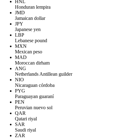
HNL
Honduran lempira
JMD
Jamaican dollar
JPY
Japanese yen
LBP
Lebanese pound
MXN
Mexican peso
MAD
Moroccan dirham
ANG
Netherlands Antillean guilder
NIO
Nicaraguan córdoba
PYG
Paraguayan guaraní
PEN
Peruvian nuevo sol
QAR
Qatari riyal
SAR
Saudi riyal
ZAR