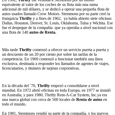
equivalente al valor de los coches de su flota más una suma
adicional de mil dólares, y se dedicó a operar una pequeña flota de
autos usados llamado Crow Motors. Stemmons por su parte creó la
franquicia
Thrifty
y a fines de 1962, ya había abierto siete oficinas:
Dallas, Houston, Denver, St. Louis, Oklahoma, Tulsa y Wichita. Ese
fue el despegue de la compañia que ya operaba a nivel nacional con
una flota de 140
autos de Renta.
Más tarde
Thrifty
comenzó a ofrecer un servicio puerta a puerta y
un descuento de un 20 por ciento por sobre las tarifas de la
competencia. En 1969 comenzó a funcionar también una línea
exclusiva, destinada a responder los llamados de agentes de viajes,
licenciatarios, y titulares de tarjetas corporativas.
En la década del ´70,
Thrifty
empezó a consolidarse a nivel
mundial. En 1972 abrió oficinas en toda Europa, en 1977 se instaló
en Australia, y para 1980, Thrifty Rent-A-Car System, Inc.ya era
una marca global con cerca de 500 locales de
Renta de autos
en
todo el mundo.
En 1981, Stemmons vendió su parte de la compañía, y los nuevos