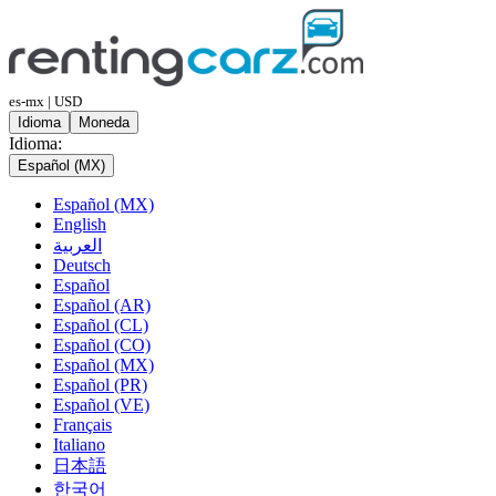
es-mx | USD
Idioma
Moneda
Idioma:
Español (MX)
Español (MX)
English
العربية
Deutsch
Español
Español (AR)
Español (CL)
Español (CO)
Español (MX)
Español (PR)
Español (VE)
Français
Italiano
日本語
한국어