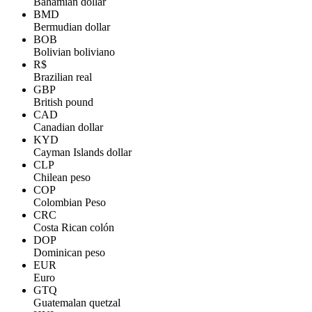
Bahamian dollar
BMD
Bermudian dollar
BOB
Bolivian boliviano
R$
Brazilian real
GBP
British pound
CAD
Canadian dollar
KYD
Cayman Islands dollar
CLP
Chilean peso
COP
Colombian Peso
CRC
Costa Rican colón
DOP
Dominican peso
EUR
Euro
GTQ
Guatemalan quetzal