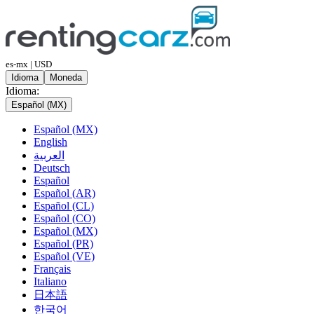
es-mx | USD
Idioma
Moneda
Idioma:
Español (MX)
Español (MX)
English
العربية
Deutsch
Español
Español (AR)
Español (CL)
Español (CO)
Español (MX)
Español (PR)
Español (VE)
Français
Italiano
日本語
한국어