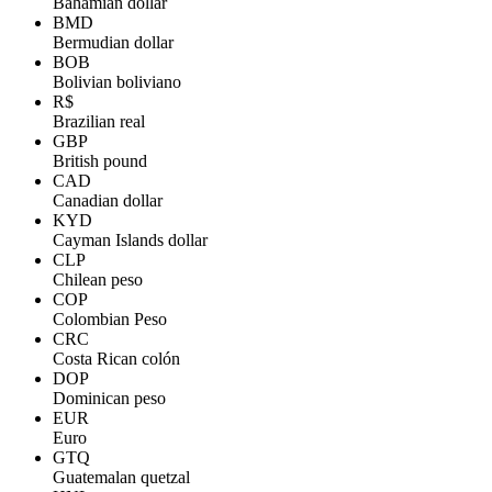
Bahamian dollar
BMD
Bermudian dollar
BOB
Bolivian boliviano
R$
Brazilian real
GBP
British pound
CAD
Canadian dollar
KYD
Cayman Islands dollar
CLP
Chilean peso
COP
Colombian Peso
CRC
Costa Rican colón
DOP
Dominican peso
EUR
Euro
GTQ
Guatemalan quetzal