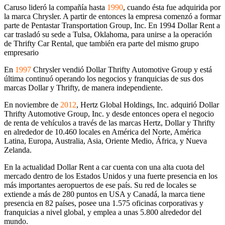
Caruso lideró la compañía hasta
1990
, cuando ésta fue adquirida por
la marca Chrysler. A partir de entonces la empresa comenzó a formar
parte de Pentastar Transportation Group, Inc. En 1994 Dollar Rent a
car trasladó su sede a Tulsa, Oklahoma, para unirse a la operación
de Thrifty Car Rental, que también era parte del mismo grupo
empresario
En
1997
Chrysler vendió Dollar Thrifty Automotive Group y está
última continuó operando los negocios y franquicias de sus dos
marcas Dollar y Thrifty, de manera independiente.
En noviembre de
2012
, Hertz Global Holdings, Inc. adquirió Dollar
Thrifty Automotive Group, Inc. y desde entonces opera el negocio
de renta de vehículos a través de las marcas Hertz, Dollar y Thrifty
en alrededor de 10.460 locales en América del Norte, América
Latina, Europa, Australia, Asia, Oriente Medio, África, y Nueva
Zelanda.
En la actualidad Dollar Rent a car cuenta con una alta cuota del
mercado dentro de los Estados Unidos y una fuerte presencia en los
más importantes aeropuertos de ese país. Su red de locales se
extiende a más de 280 puntos en USA y Canadá, la marca tiene
presencia en 82 países, posee una 1.575 oficinas corporativas y
franquicias a nivel global, y emplea a unas 5.800 alrededor del
mundo.