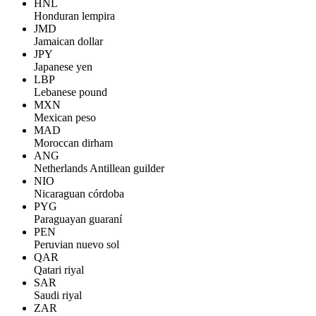
HNL
Honduran lempira
JMD
Jamaican dollar
JPY
Japanese yen
LBP
Lebanese pound
MXN
Mexican peso
MAD
Moroccan dirham
ANG
Netherlands Antillean guilder
NIO
Nicaraguan córdoba
PYG
Paraguayan guaraní
PEN
Peruvian nuevo sol
QAR
Qatari riyal
SAR
Saudi riyal
ZAR