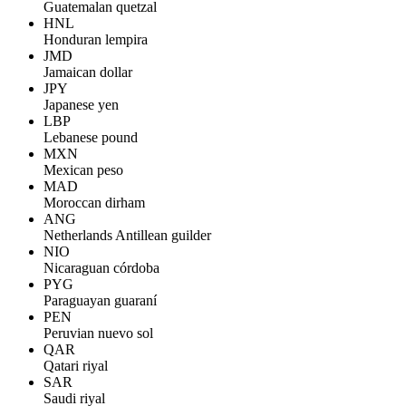
Guatemalan quetzal
HNL
Honduran lempira
JMD
Jamaican dollar
JPY
Japanese yen
LBP
Lebanese pound
MXN
Mexican peso
MAD
Moroccan dirham
ANG
Netherlands Antillean guilder
NIO
Nicaraguan córdoba
PYG
Paraguayan guaraní
PEN
Peruvian nuevo sol
QAR
Qatari riyal
SAR
Saudi riyal