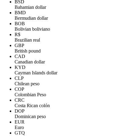
BSD
Bahamian dollar
BMD
Bermudian dollar
BOB
Bolivian boliviano
R$
Brazilian real
GBP
British pound
CAD
Canadian dollar
KYD
Cayman Islands dollar
CLP
Chilean peso
COP
Colombian Peso
CRC
Costa Rican colón
DOP
Dominican peso
EUR
Euro
GTQ