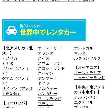
【北アメリカ（北
オーストリア
ポルトガル
米）】
オランダ
マルタ
アメリカ
スイス
ルクセンブルク
カナダ
スウェーデン
【オセアニア】
ハワイ（アメリ
スコットランド
オーストラリア
カ）
スペイン
ニュージーランド
グアム（アメリ
デンマーク
カ）
ドイツ
【中央・南アメリ
サイパン（アメリ
ノルウェー
カ（中南米）】
カ自治領）
ハンガリー
アルゼンチン
フィンランド
エクアドル
【ヨーロッパ】
フランス
ブラジル