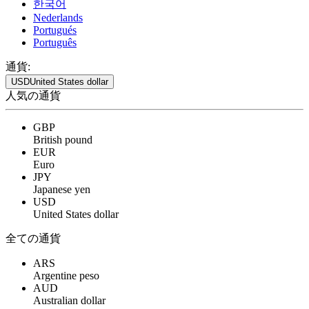
한국어
Nederlands
Portugués
Português
通貨:
USD
United States dollar
人気の通貨
GBP
British pound
EUR
Euro
JPY
Japanese yen
USD
United States dollar
全ての通貨
ARS
Argentine peso
AUD
Australian dollar