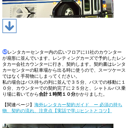
⑤
レンタカーセンター内の広いフロアに11社のカウンター
が扇形に並んでいます。レンティングカーズで予約したレン
タカー会社カウンターに行き、契約します。契約書はレンタ
カーセンターの駐車場から出る時に使うので、スーツケース
ではなく手荷物にしまってください。
私の場合はバス待ちの列に並んで３５分、バスでの移動に１
０分、カウンターでの契約完了に２５分と、シャトルバス乗
り場に着いてから
合計１時間１０分
かかりました。
【関連ページ】
海外レンタカー契約ガイド ー 必須の持ち
物、契約の流れ、注意点【実話で学ぶヒントとコツ】