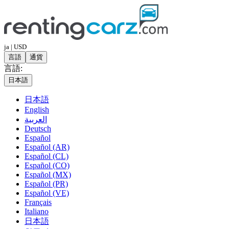
ja | USD
言語
通貨
言語:
日本語
日本語
English
العربية
Deutsch
Español
Español (AR)
Español (CL)
Español (CO)
Español (MX)
Español (PR)
Español (VE)
Français
Italiano
日本語