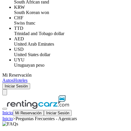
South African rand
KRW
South Korean won
CHF
Swiss franc
TTD
Trinidad and Tobago dollar
AED
United Arab Emirates
USD
United States dollar
UYU
Uruguayan peso
Mi Reservación
Autos
Hoteles
Iniciar Sesión
Inicio
Mi Reservación
Iniciar Sesión
Inicio
>
Preguntas Frecuentes - Agentcars