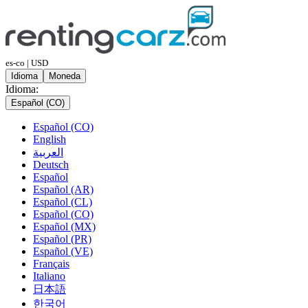
es-co | USD
Idioma
Moneda
Idioma:
Español (CO)
Español (CO)
English
العربية
Deutsch
Español
Español (AR)
Español (CL)
Español (CO)
Español (MX)
Español (PR)
Español (VE)
Français
Italiano
日本語
한국어