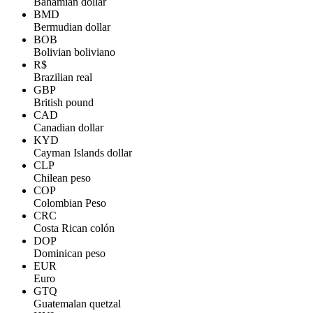
Bahamian dollar
BMD
Bermudian dollar
BOB
Bolivian boliviano
R$
Brazilian real
GBP
British pound
CAD
Canadian dollar
KYD
Cayman Islands dollar
CLP
Chilean peso
COP
Colombian Peso
CRC
Costa Rican colón
DOP
Dominican peso
EUR
Euro
GTQ
Guatemalan quetzal