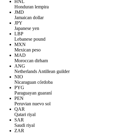
HNL
Honduran lempira
JMD
Jamaican dollar
JPY
Japanese yen
LBP
Lebanese pound
MXN
Mexican peso
MAD
Moroccan dirham
ANG
Netherlands Antillean guilder
NIO
Nicaraguan córdoba
PYG
Paraguayan guaraní
PEN
Peruvian nuevo sol
QAR
Qatari riyal
SAR
Saudi riyal
ZAR