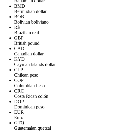
Bahamian dollar
BMD
Bermudian dollar
BOB
Bolivian boliviano
R$
Brazilian real
GBP
British pound
CAD
Canadian dollar
KYD
Cayman Islands dollar
CLP
Chilean peso
COP
Colombian Peso
CRC
Costa Rican colón
DOP
Dominican peso
EUR
Euro
GTQ
Guatemalan quetzal