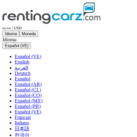
es-ve | USD
Idioma
Moneda
Idioma:
Español (VE)
Español (VE)
English
العربية
Deutsch
Español
Español (AR)
Español (CL)
Español (CO)
Español (MX)
Español (PR)
Español (VE)
Français
Italiano
日本語
한국어