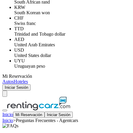
South African rand
KRW
South Korean won
CHF
Swiss franc
TTD
Trinidad and Tobago dollar
AED
United Arab Emirates
USD
United States dollar
UYU
Uruguayan peso
Mi Reservación
Autos
Hoteles
Iniciar Sesión
Inicio
Mi Reservación
Iniciar Sesión
Inicio
>
Preguntas Frecuentes - Agentcars