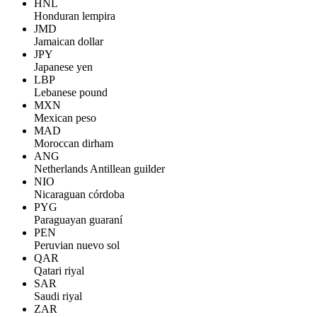
HNL
Honduran lempira
JMD
Jamaican dollar
JPY
Japanese yen
LBP
Lebanese pound
MXN
Mexican peso
MAD
Moroccan dirham
ANG
Netherlands Antillean guilder
NIO
Nicaraguan córdoba
PYG
Paraguayan guaraní
PEN
Peruvian nuevo sol
QAR
Qatari riyal
SAR
Saudi riyal
ZAR