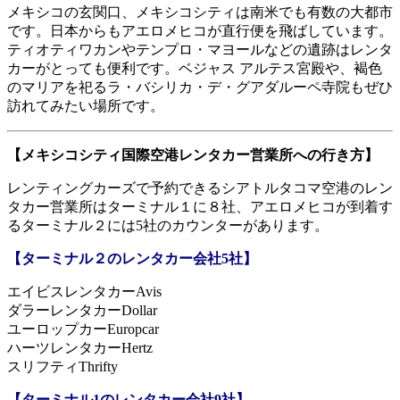
メキシコの玄関口、メキシコシティは南米でも有数の大都市
です。日本からもアエロメヒコが直行便を飛ばしています。
ティオティワカンやテンプロ・マヨールなどの遺跡はレンタ
カーがとっても便利です。ベジャス アルテス宮殿や、褐色
のマリアを祀るラ・バシリカ・デ・グアダルーペ寺院もぜひ
訪れてみたい場所です。
【メキシコシティ国際空港レンタカー営業所への行き方】
レンティングカーズで予約できるシアトルタコマ空港のレン
タカー営業所はターミナル１に８社、アエロメヒコが到着す
るターミナル２には5社のカウンターがあります。
【ターミナル２のレンタカー会社5社】
エイビスレンタカーAvis
ダラーレンタカーDollar
ユーロップカーEuropcar
ハーツレンタカーHertz
スリフティThrifty
【ターミナル1のレンタカー会社9社】