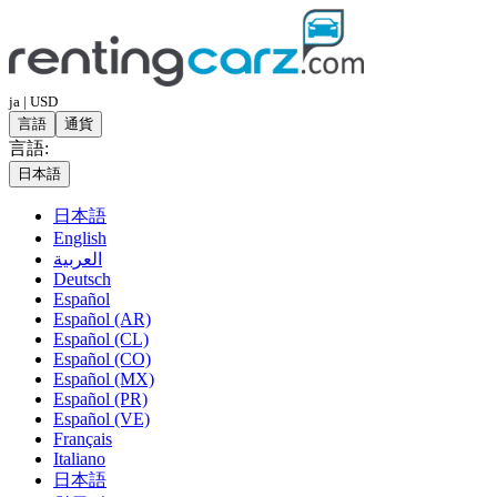
ja | USD
言語
通貨
言語:
日本語
日本語
English
العربية
Deutsch
Español
Español (AR)
Español (CL)
Español (CO)
Español (MX)
Español (PR)
Español (VE)
Français
Italiano
日本語