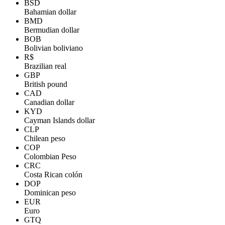
BSD
Bahamian dollar
BMD
Bermudian dollar
BOB
Bolivian boliviano
R$
Brazilian real
GBP
British pound
CAD
Canadian dollar
KYD
Cayman Islands dollar
CLP
Chilean peso
COP
Colombian Peso
CRC
Costa Rican colón
DOP
Dominican peso
EUR
Euro
GTQ