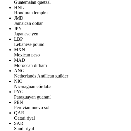
Guatemalan quetzal
HNL
Honduran lempira
JMD
Jamaican dollar
JPY
Japanese yen
LBP
Lebanese pound
MXN
Mexican peso
MAD
Moroccan dirham
ANG
Netherlands Antillean guilder
NIO
Nicaraguan córdoba
PYG
Paraguayan guaraní
PEN
Peruvian nuevo sol
QAR
Qatari riyal
SAR
Saudi riyal