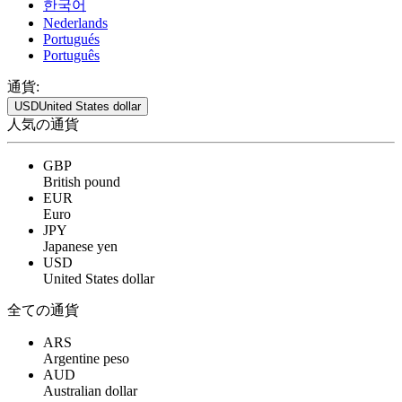
한국어
Nederlands
Portugués
Português
通貨:
USD
United States dollar
人気の通貨
GBP
British pound
EUR
Euro
JPY
Japanese yen
USD
United States dollar
全ての通貨
ARS
Argentine peso
AUD
Australian dollar