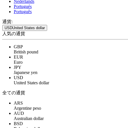
Nederlands
Portugués
Português
通貨:
USD
United States dollar
人気の通貨
GBP
British pound
EUR
Euro
JPY
Japanese yen
USD
United States dollar
全ての通貨
ARS
Argentine peso
AUD
Australian dollar
BSD