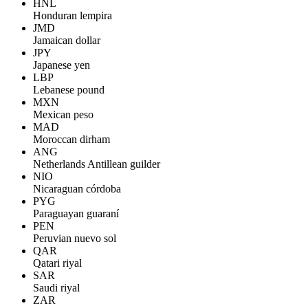
HNL
Honduran lempira
JMD
Jamaican dollar
JPY
Japanese yen
LBP
Lebanese pound
MXN
Mexican peso
MAD
Moroccan dirham
ANG
Netherlands Antillean guilder
NIO
Nicaraguan córdoba
PYG
Paraguayan guaraní
PEN
Peruvian nuevo sol
QAR
Qatari riyal
SAR
Saudi riyal
ZAR