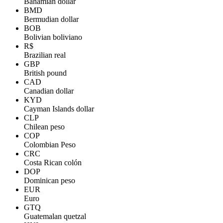
Bahamian dollar
BMD
Bermudian dollar
BOB
Bolivian boliviano
R$
Brazilian real
GBP
British pound
CAD
Canadian dollar
KYD
Cayman Islands dollar
CLP
Chilean peso
COP
Colombian Peso
CRC
Costa Rican colón
DOP
Dominican peso
EUR
Euro
GTQ
Guatemalan quetzal