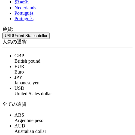
한국어
Nederlands
Portugués
Português
通貨:
USD
United States dollar
人気の通貨
GBP
British pound
EUR
Euro
JPY
Japanese yen
USD
United States dollar
全ての通貨
ARS
Argentine peso
AUD
Australian dollar