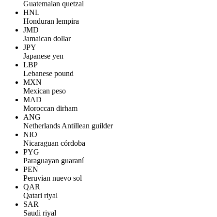
Guatemalan quetzal
HNL
Honduran lempira
JMD
Jamaican dollar
JPY
Japanese yen
LBP
Lebanese pound
MXN
Mexican peso
MAD
Moroccan dirham
ANG
Netherlands Antillean guilder
NIO
Nicaraguan córdoba
PYG
Paraguayan guaraní
PEN
Peruvian nuevo sol
QAR
Qatari riyal
SAR
Saudi riyal