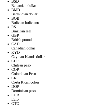
BSD
Bahamian dollar
BMD
Bermudian dollar
BOB
Bolivian boliviano
R$
Brazilian real
GBP
British pound
CAD
Canadian dollar
KYD
Cayman Islands dollar
CLP
Chilean peso
COP
Colombian Peso
CRC
Costa Rican colón
DOP
Dominican peso
EUR
Euro
GTQ