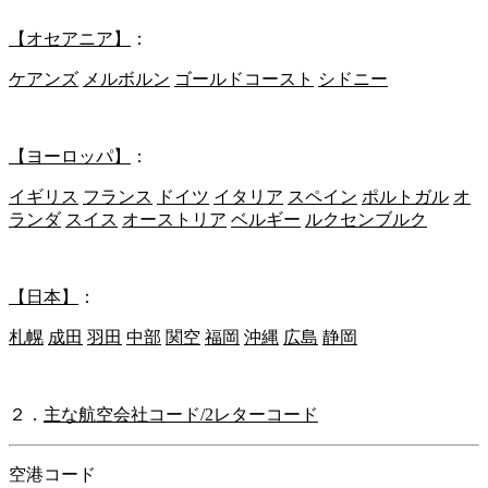
【オセアニア】
：
ケアンズ
メルボルン
ゴールドコースト
シドニー
【ヨーロッパ】
：
イギリス
フランス
ドイツ
イタリア
スペイン
ポルトガル
オ
ランダ
スイス
オーストリア
ベルギー
ルクセンブルク
【日本】
：
札幌
成田
羽田
中部
関空
福岡
沖縄
広島
静岡
２．
主な航空会社コード/2レターコード
空港コード