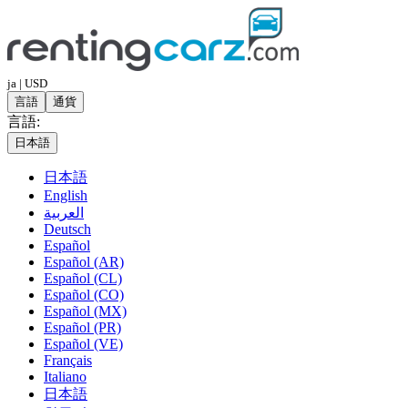
ja | USD
言語
通貨
言語:
日本語
日本語
English
العربية
Deutsch
Español
Español (AR)
Español (CL)
Español (CO)
Español (MX)
Español (PR)
Español (VE)
Français
Italiano
日本語