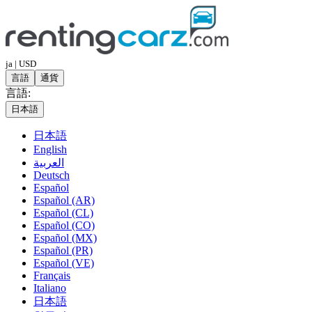
ja | USD
言語
通貨
言語:
日本語
日本語
English
العربية
Deutsch
Español
Español (AR)
Español (CL)
Español (CO)
Español (MX)
Español (PR)
Español (VE)
Français
Italiano
日本語