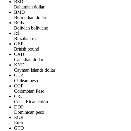
BSD
Bahamian dollar
BMD
Bermudian dollar
BOB
Bolivian boliviano
R$
Brazilian real
GBP
British pound
CAD
Canadian dollar
KYD
Cayman Islands dollar
CLP
Chilean peso
COP
Colombian Peso
CRC
Costa Rican colón
DOP
Dominican peso
EUR
Euro
GTQ