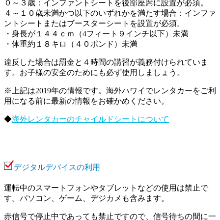
０～３歳：インファントシートを後部座席に設置が必須。
４～１０歳未満かつ以下のいずれかを満たす場合：インファ
ントシートまたはブースターシートを設置が必須。
・身長が１４４ｃｍ（4フィート９インチ以下）未満
・体重約１８キロ（４０ポンド）未満
違反した場合は罰金と４時間の講習が義務付けられていま
す。お子様の安全のためにも必ず使用しましょう。
※上記は2019年の情報です。海外ハワイでレンタカーをご利
用になる前に最新の情報をお確かめください。
◆
海外レンタカーのチャイルドシートについて
デジタルデバイスの利用
運転中のスマートフォンやタブレットなどの使用は禁止で
す。パソコン、ゲーム、デジカメも含みます。
赤信号で停止中であっても禁止ですので、信号待ちの間に一