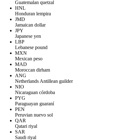
Guatemalan quetzal
HNL
Honduran lempira
JMD
Jamaican dollar
JPY
Japanese yen
LBP
Lebanese pound
MXN
Mexican peso
MAD
Moroccan dirham
ANG
Netherlands Antillean guilder
NIO
Nicaraguan córdoba
PYG
Paraguayan guaraní
PEN
Peruvian nuevo sol
QAR
Qatari riyal
SAR
Saudi riyal