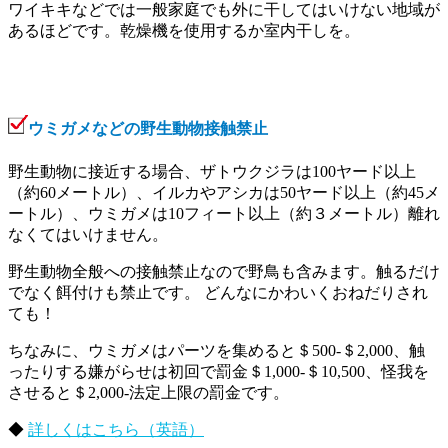
ワイキキなどでは一般家庭でも外に干してはいけない地域が
あるほどです。乾燥機を使用するか室内干しを。
ウミガメなどの野生動物接触禁止
野生動物に接近する場合、ザトウクジラは100ヤード以上
（約60メートル）、イルカやアシカは50ヤード以上（約45メ
ートル）、ウミガメは10フィート以上（約３メートル）離れ
なくてはいけません。
野生動物全般への接触禁止なので野鳥も含みます。触るだけ
でなく餌付けも禁止です。 どんなにかわいくおねだりされ
ても！
ちなみに、ウミガメはパーツを集めると＄500-＄2,000、触
ったりする嫌がらせは初回で罰金＄1,000-＄10,500、怪我を
させると＄2,000-法定上限の罰金です。
◆
詳しくはこちら（英語）