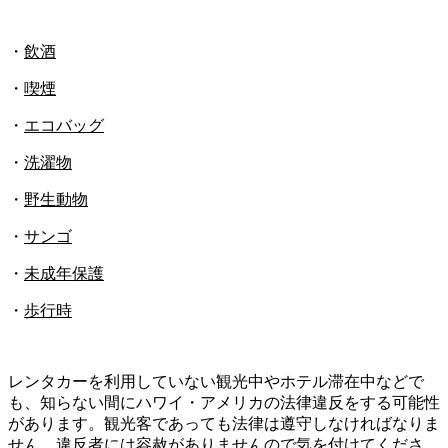
・
飲酒
・
喫煙
・
エコバッグ
・
洗濯物
・
野生動物
・
サンゴ
・
未成年保護
・
歩行時
レンタカーを利用していない観光中やホテル滞在中などで
も、知らない間にハワイ・アメリカの法律違反をする可能性
があります。観光客であっても法律は遵守しなければなりま
せん。違反者には容赦がありませんので気を付けてくださ