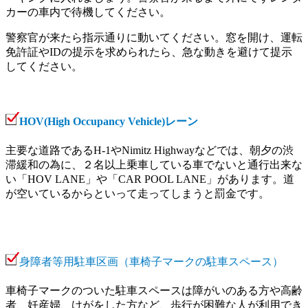
カーの車内で待機してください。
警察官が来たら指示通りに動いてください。窓を開け、運転
免許証やIDの提示を求められたら、急な動きを避けて提示
してください。
HOV(High Occupancy Vehicle)レーン
主要な道路であるH-1やNimitz Highwayなどでは、朝夕の渋
滞緩和の為に、２名以上乗車している車でないと通行出来な
い「HOV LANE」や「CAR POOL LANE」があります。道
が空いているからといって走ってしまうと罰金です。
身障者等用駐車区画（車椅子マークの駐車スペース）
車椅子マークのついた駐車スペースは障がいのある方や高齢
者、妊産婦、けがをした方など、歩行が困難な人が利用でき