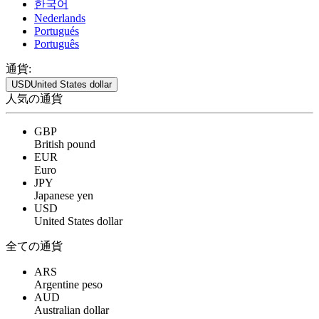
한국어
Nederlands
Portugués
Português
通貨:
USD
United States dollar
人気の通貨
GBP
British pound
EUR
Euro
JPY
Japanese yen
USD
United States dollar
全ての通貨
ARS
Argentine peso
AUD
Australian dollar