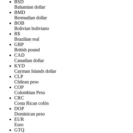
BSD
Bahamian dollar
BMD
Bermudian dollar
BOB
Bolivian boliviano
R$
Brazilian real
GBP
British pound
CAD
Canadian dollar
KYD
Cayman Islands dollar
CLP
Chilean peso
COP
Colombian Peso
CRC
Costa Rican colón
DOP
Dominican peso
EUR
Euro
GTQ