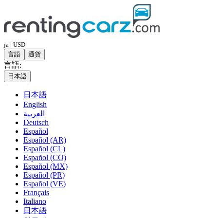
ja | USD
言語
通貨
言語:
日本語
日本語
English
العربية
Deutsch
Español
Español (AR)
Español (CL)
Español (CO)
Español (MX)
Español (PR)
Español (VE)
Français
Italiano
日本語