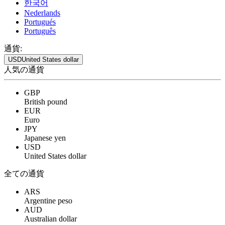
한국어
Nederlands
Portugués
Português
通貨:
USD
United States dollar
人気の通貨
GBP
British pound
EUR
Euro
JPY
Japanese yen
USD
United States dollar
全ての通貨
ARS
Argentine peso
AUD
Australian dollar