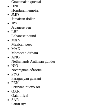
Guatemalan quetzal
HNL
Honduran lempira
JMD
Jamaican dollar
JPY
Japanese yen
LBP
Lebanese pound
MXN
Mexican peso
MAD
Moroccan dirham
ANG
Netherlands Antillean guilder
NIO
Nicaraguan córdoba
PYG
Paraguayan guaraní
PEN
Peruvian nuevo sol
QAR
Qatari riyal
SAR
Saudi riyal