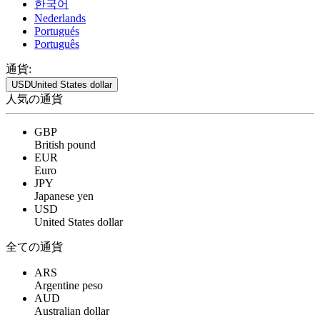
한국어
Nederlands
Portugués
Português
通貨:
USD
United States dollar
人気の通貨
GBP
British pound
EUR
Euro
JPY
Japanese yen
USD
United States dollar
全ての通貨
ARS
Argentine peso
AUD
Australian dollar