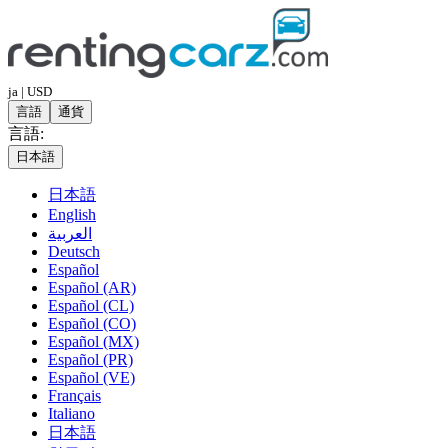
ja | USD
言語
通貨
言語:
日本語
日本語
English
العربية
Deutsch
Español
Español (AR)
Español (CL)
Español (CO)
Español (MX)
Español (PR)
Español (VE)
Français
Italiano
日本語