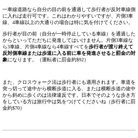
一車線道路なら自分の目の前を通過して歩行者が反対車線側
に入れば走行可です。これはわかりやすいですが、片側3車
線、4車線以上の大通りの場合は特に気を付けてください。
歩行者が目の前（自分が一時停止している車線）を通過した
からといってただちに発進してはいけません。片側3車線な
ら3車線、片側4車線なら4車線すべてを
歩行者が渡り終えて
反対側車線または歩道に入る前に車を発進させると罰金の対
象
になります。（運転者に罰金約$92）
また、クロスウォーク法は歩行者にも適用されます。車道を
突っ切って途中から横断歩道に入る、または横断歩道の途中
から斜めに歩くのは法律違反です。日本でそのような歩き方
をしている方は旅行中は気をつけてくださいね（歩行者に罰
金約$70）