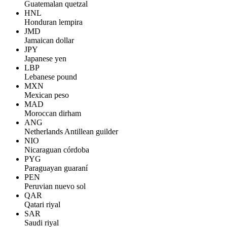
Guatemalan quetzal
HNL
Honduran lempira
JMD
Jamaican dollar
JPY
Japanese yen
LBP
Lebanese pound
MXN
Mexican peso
MAD
Moroccan dirham
ANG
Netherlands Antillean guilder
NIO
Nicaraguan córdoba
PYG
Paraguayan guaraní
PEN
Peruvian nuevo sol
QAR
Qatari riyal
SAR
Saudi riyal