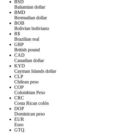
BSD
Bahamian dollar
BMD
Bermudian dollar
BOB
Bolivian boliviano
R$
Brazilian real
GBP
British pound
CAD
Canadian dollar
KYD
Cayman Islands dollar
CLP
Chilean peso
COP
Colombian Peso
CRC
Costa Rican colón
DOP
Dominican peso
EUR
Euro
GTQ