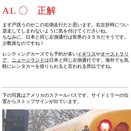
A1. 〇 正解
まず戸惑うのがこの右側走行だと思います。右左折時につい
逆走してしまわないように気を付けてくださいね。
ちなみに、日本と同じ左側通行は世界の３５％だそうです。
少数派なのですね！
レンティングカーズでも予約が多い
イギリス
や
オーストラリ
ア
、
ニュージランド
は日本と同じ左側通行です。海外でも気
軽にレンタカーを借りられると言われる所以ですね。
下の写真はアメリカのスクールバスです。サイドミラーの位
置からストップサインが出ています。