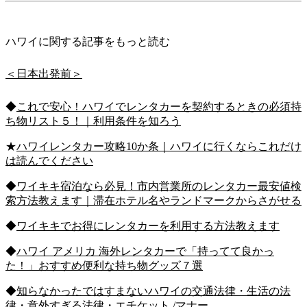
ハワイに関する記事をもっと読む
＜日本出発前＞
◆
これで安心！ハワイでレンタカーを契約するときの必須持
ち物リスト５！｜利用条件を知ろう
★
ハワイレンタカー攻略10か条｜ハワイに行くならこれだけ
は読んでください
◆
ワイキキ宿泊なら必見！市内営業所のレンタカー最安値検
索方法教えます｜滞在ホテル名やランドマークからさがせる
◆
ワイキキでお得にレンタカーを利用する方法教えます
◆
ハワイ アメリカ 海外レンタカーで「持ってて良かっ
た！」おすすめ便利な持ち物グッズ７選
◆
知らなかったではすまないハワイの交通法律・生活の法
律・意外すぎる法律・エチケット /マナー