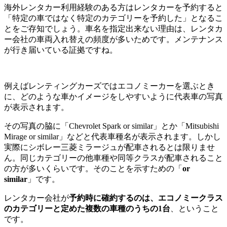
海外レンタカー利用経験のある方はレンタカーを予約すると
「特定の車ではなく特定のカテゴリーを予約した」となるこ
とをご存知でしょう。車名を指定出来ない理由は、レンタカ
ー会社の車両入れ替えの頻度が多いためです。メンテナンス
が行き届いている証拠ですね。
例えばレンティングカーズではエコノミーカーを選ぶとき
に、どのような車かイメージをしやすいように代表車の写真
が表示されます。
その写真の脇に「Chevrolet Spark or similar」とか「Mitsubishi
Mirage or similar」などと代表車種名が表示されます。しかし
実際にシボレー三菱ミラージュが配車されるとは限りませ
ん。同じカテゴリーの他車種や同等クラスが配車されること
の方が多いくらいです。そのことを示すための「
or
similar
」です。
レンタカー会社が
予約時に確約するのは、エコノミークラス
のカテゴリーと定めた複数の車種のうちの1台
、ということ
です。