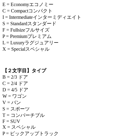
E = Economyエコノミー
C = Compactコンパクト
I = Intermediateインターミディエイト
S = Standardスタンダード
F = Fullsizeフルサイズ
P = Premiumプレミアム
L = Luxuryラグジュアリー
X = Specialスペシャル
【２文字目】タイプ
B = 2/3 ドア
C = 2/4 ドア
D = 4/5 ドア
W = ワゴン
V = バン
S = スポーツ
T = コンバーチブル
F = SUV
X = スペシャル
P = ピックアップトラック