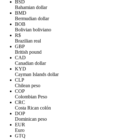
BSD
Bahamian dollar
BMD
Bermudian dollar
BOB
Bolivian boliviano
R$
Brazilian real
GBP
British pound
CAD
Canadian dollar
KYD
Cayman Islands dollar
CLP
Chilean peso
COP
Colombian Peso
CRC
Costa Rican colón
DOP
Dominican peso
EUR
Euro
GTQ