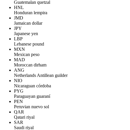
Guatemalan quetzal
HNL
Honduran lempira
JMD
Jamaican dollar
JPY
Japanese yen
LBP
Lebanese pound
MXN
Mexican peso
MAD
Moroccan dirham
ANG
Netherlands Antillean guilder
NIO
Nicaraguan córdoba
PYG
Paraguayan guaraní
PEN
Peruvian nuevo sol
QAR
Qatari riyal
SAR
Saudi riyal