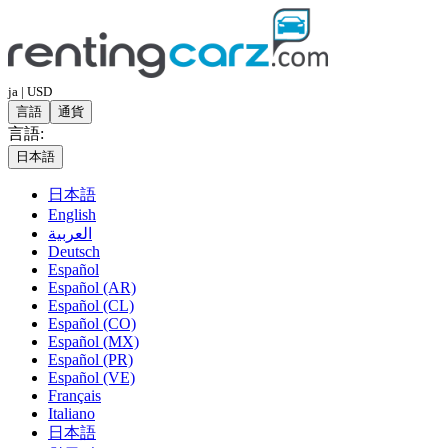
ja | USD
言語
通貨
言語:
日本語
日本語
English
العربية
Deutsch
Español
Español (AR)
Español (CL)
Español (CO)
Español (MX)
Español (PR)
Español (VE)
Français
Italiano
日本語