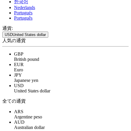
한국어
Nederlands
Portugués
Português
通貨:
USD
United States dollar
人気の通貨
GBP
British pound
EUR
Euro
JPY
Japanese yen
USD
United States dollar
全ての通貨
ARS
Argentine peso
AUD
Australian dollar