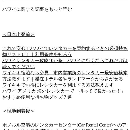
ハワイに関する記事をもっと読む
＜日本出発前＞
これで安心！ハワイでレンタカーを契約するときの必須持ち
物リスト５！｜利用条件を知ろう
ハワイレンタカー攻略10か条｜ハワイに行くならこれだけは
読んでください
ワイキキ宿泊なら必見！市内営業所のレンタカー最安値検索
方法教えます｜滞在ホテル名やランドマークからさがせる
ワイキキでお得にレンタカーを利用する方法教えます
ハワイ アメリカ 海外レンタカーで「持ってて良かった！」
おすすめ便利な持ち物グッズ７選
＜現地到着後＞
ホノルル空港のレンタカーセンター(Car Rental Center)へのア