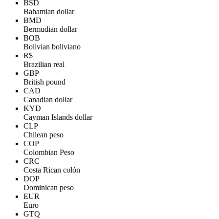
BSD
Bahamian dollar
BMD
Bermudian dollar
BOB
Bolivian boliviano
R$
Brazilian real
GBP
British pound
CAD
Canadian dollar
KYD
Cayman Islands dollar
CLP
Chilean peso
COP
Colombian Peso
CRC
Costa Rican colón
DOP
Dominican peso
EUR
Euro
GTQ