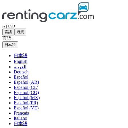
ja | USD
言語
通貨
言語:
日本語
日本語
English
العربية
Deutsch
Español
Español (AR)
Español (CL)
Español (CO)
Español (MX)
Español (PR)
Español (VE)
Français
Italiano
日本語