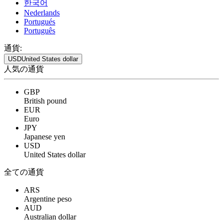
한국어
Nederlands
Portugués
Português
通貨:
USD
United States dollar
人気の通貨
GBP
British pound
EUR
Euro
JPY
Japanese yen
USD
United States dollar
全ての通貨
ARS
Argentine peso
AUD
Australian dollar