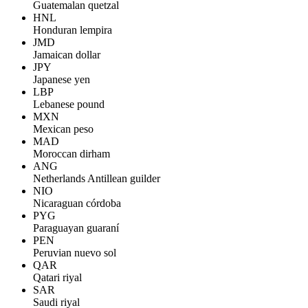
Guatemalan quetzal
HNL
Honduran lempira
JMD
Jamaican dollar
JPY
Japanese yen
LBP
Lebanese pound
MXN
Mexican peso
MAD
Moroccan dirham
ANG
Netherlands Antillean guilder
NIO
Nicaraguan córdoba
PYG
Paraguayan guaraní
PEN
Peruvian nuevo sol
QAR
Qatari riyal
SAR
Saudi riyal