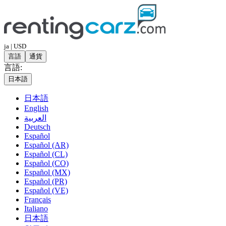
ja | USD
言語
通貨
言語:
日本語
日本語
English
العربية
Deutsch
Español
Español (AR)
Español (CL)
Español (CO)
Español (MX)
Español (PR)
Español (VE)
Français
Italiano
日本語