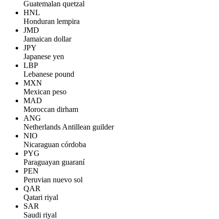
Guatemalan quetzal
HNL
Honduran lempira
JMD
Jamaican dollar
JPY
Japanese yen
LBP
Lebanese pound
MXN
Mexican peso
MAD
Moroccan dirham
ANG
Netherlands Antillean guilder
NIO
Nicaraguan córdoba
PYG
Paraguayan guaraní
PEN
Peruvian nuevo sol
QAR
Qatari riyal
SAR
Saudi riyal