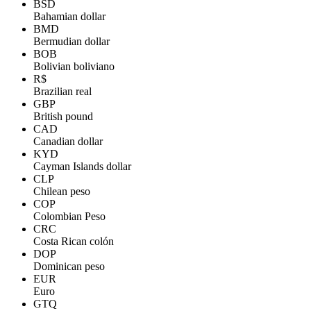
BSD
Bahamian dollar
BMD
Bermudian dollar
BOB
Bolivian boliviano
R$
Brazilian real
GBP
British pound
CAD
Canadian dollar
KYD
Cayman Islands dollar
CLP
Chilean peso
COP
Colombian Peso
CRC
Costa Rican colón
DOP
Dominican peso
EUR
Euro
GTQ