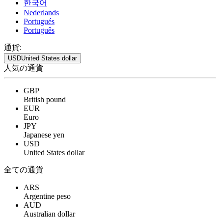
한국어
Nederlands
Portugués
Português
通貨:
USD
United States dollar
人気の通貨
GBP
British pound
EUR
Euro
JPY
Japanese yen
USD
United States dollar
全ての通貨
ARS
Argentine peso
AUD
Australian dollar